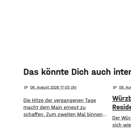
Das könnte Dich auch inte
notes
notes
06
. August 2026 17:03
06
. A
Würzb
Die Hitze der vergangenen Tage
Resid
macht dem Main erneut zu
schaffen. Zum zweiten Mal binnen
Der Wür
weniger Wochen greift der
sich wi
Alarmplan Main. Für den Bereich