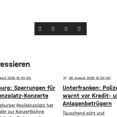
ressieren
notes
ugust 2026 16:30
06
. August 2026 16:30
urg: Sperrungen für
Unterfranken: Poliz
enzplatz-Konzerte
warnt vor Kredit- 
Anlagenbetrügern
zburger Residenzplatz hat
eder zur Konzertbühne
​​Täuschend echt und