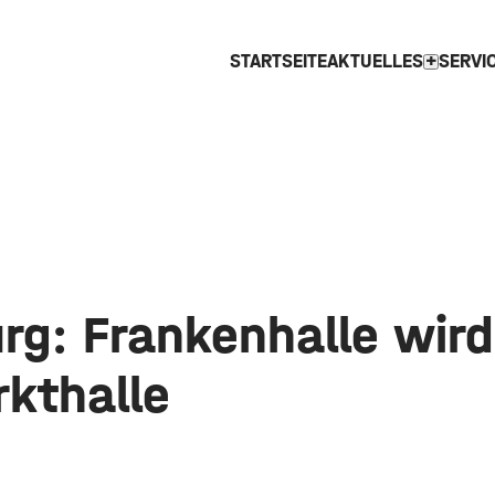
STARTSEITE
AKTUELLES
SERVI
expand_more
rg: Frankenhalle wird
rkthalle