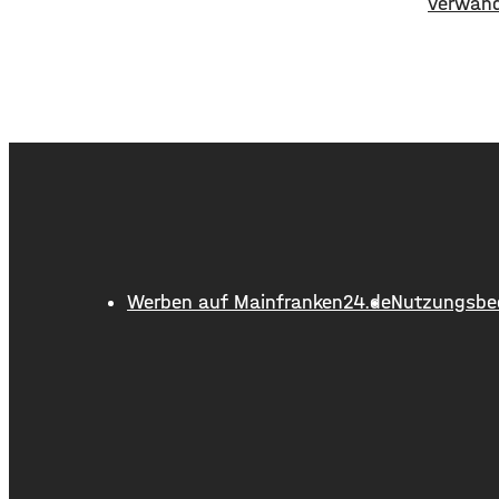
verwand
zwischen Bamberg und Würzburg
Samstag
gilt eine Vorwarnung, ab Würzburg
freiem 
mainabwärts die zweite von drei
spielen
Warnstufen. Zwar gibt es aktuell
und die
mit dem Sauerstoffgehalt im
Samstag
Wasser noch keine Probleme,
Duos Fa
allerdings ist die Wassertemperatur
Bianco 
ausverk
werden
Werben auf Mainfranken24.de
Nutzungsbe