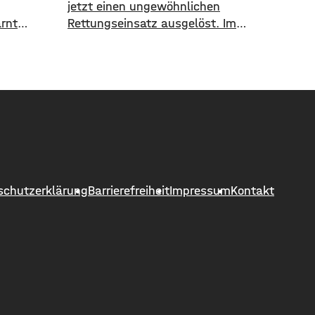
jetzt einen ungewöhnlichen
arnt
Rettungseinsatz ausgelöst. Im
asche von
Kitzinger Gemeindeteil Hohenfeld mussten
er
Fachleute tausende Fische aus
telligenz
einem See in Sicherheit bringen. ​Der
n auch
Grund: Nach den heißen Tagen und
us der
den trockenen Wochen zuvor
ebracht. ​
drohte ein gefährlicher
äter
Sauerstoffmangel im Wasser. Um zu
echte
verhindern,
n
dass Fische sterben, rückten Fachleute
schutzerklärung
Barrierefreiheit
Impressum
Kontakt
enten
an. Mit Gummistiefeln und
echte
Spezialausrüstung fischten sie den
See am Donnerstag nach und nach
leer. Die geretteten Fische wurden