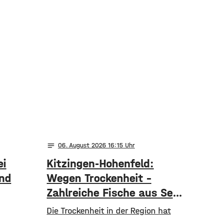
notes
06
. August 2026 16:15
ei
Kitzingen-Hohenfeld:
und
Wegen Trockenheit –
Zahlreiche Fische aus See
gerettet
​​Die Trockenheit in der Region hat