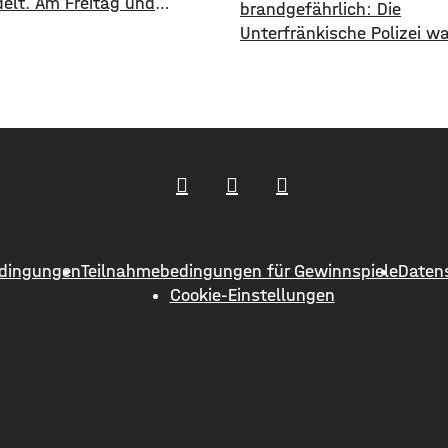
elt. Am Freitag und
brandgefährlich: Die
 finden zwei Konzerte unter
Unterfränkische Polizei w
Himmel statt. Zunächst
aktuell vor einer neuen M
 am Freitagabend Roy Bianco
Anlagebetrügern, die imm
 Abbrunzati Boys. Am
häufiger auf Künstliche In
 ist dann das Konzert des
setzen. ​Demnach werde
st Boy. Das Konzert von Roy
immer wieder Menschen a
und den Abbrunzati Boys ist
Region um ihr Erspartes g
auft, rund 16.000 Menschen
Laut Polizei erstellen die T
mithilfe von KI täuschen 
Werbevideos oder fälsche
dingungen
Teilnahmebedingungen für Gewinnspiele
Daten
Empfehlungen von promin
Cookie-Einstellungen
Persönlichkeiten. Ihr Ziel: 