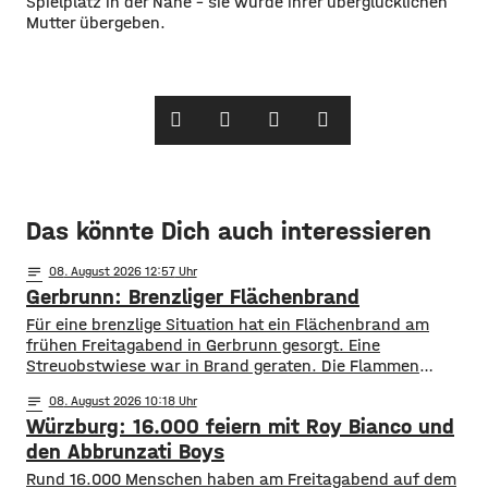
Spielplatz in der Nähe – sie wurde ihrer überglücklichen
Mutter übergeben.
Das könnte Dich auch interessieren
notes
08
. August 2026 12:57
Gerbrunn: Brenzliger Flächenbrand
Für eine brenzlige Situation hat ein Flächenbrand am
frühen Freitagabend in Gerbrunn gesorgt. Eine
Streuobstwiese war in Brand geraten. Die Flammen
breiteten sich, laut Feuerwehr, rasend schnell auf eine
notes
08
. August 2026 10:18
Fläche von mehreren hundert Quadratmetern aus. Auch
Würzburg: 16.000 feiern mit Roy Bianco und
vier Bäume standen in Flammen. Zudem kamen die
Flammen auch einer Kleingartenanlage und fünf
den Abbrunzati Boys
Wohnhäusern immer näher. Den Feuerwehren
Rund 16.000 Menschen haben am Freitagabend auf dem