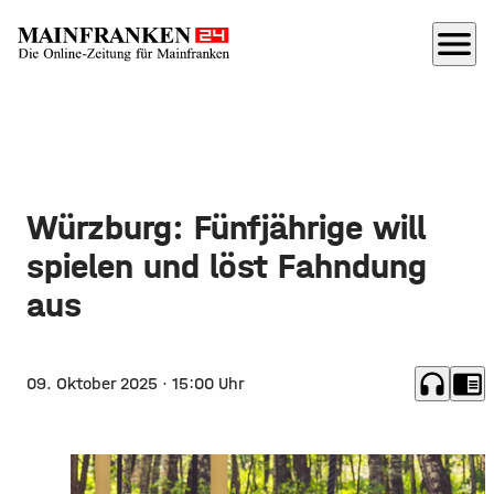
menu
Würzburg: Fünfjährige will
spielen und löst Fahndung
aus
headphones
chrome_reader_mode
09. Oktober 2025
· 15:00 Uhr