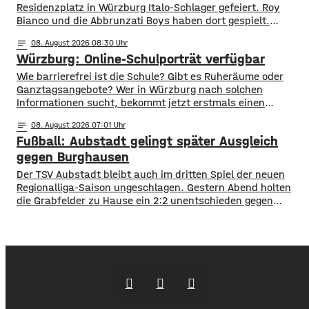
Residenzplatz in Würzburg Italo-Schlager gefeiert. Roy
Bianco und die Abbrunzati Boys haben dort gespielt.
Gefeiert wurde vor allem der große Hit „Bella Napoli“. Auch
notes
08
. August 2026 08:30
abseits des Konzertgeländes verfolgten viele Zaungäste bei
Würzburg: Online-Schulporträt verfügbar
Picknick-Stimmung in den Straßen die Songs. Hier gibt es
Bilder vom Konzert Die Konzertreihe vor dem
​​Wie barrierefrei ist die Schule? Gibt es Ruheräume oder
Ganztagsangebote? Wer in Würzburg nach solchen
Informationen sucht, bekommt jetzt erstmals einen
zentralen Überblick. ​Wie die Stadt mitgeteilt hat, wurden
notes
08
. August 2026 07:01
im Open-Data-Portal neue digitale
Fußball: Aubstadt gelingt später Ausgleich
Schulporträts veröffentlicht. Dort werden alle 35 Schulen
in städtischer Trägerschaft mit einer Vielzahl von Daten
gegen Burghausen
vorgestellt und miteinander vergleichbar gemacht. ​So
Der TSV Aubstadt bleibt auch im dritten Spiel der neuen
können beispielsweise Schülerzahlen, die Anzahl der
Regionalliga-Saison ungeschlagen. Gestern Abend holten
die Grabfelder zu Hause ein 2:2 unentschieden gegen
Wacker Burghausen. Der Punktgewinn gelang durch einen
späten Ausgleichstraffer. Max Grimm erzielte den per Kopf
in der dritten Minute der Nachspielzeit. Er war es auch, der
Aubstadt in der ersten Halbzeit zur