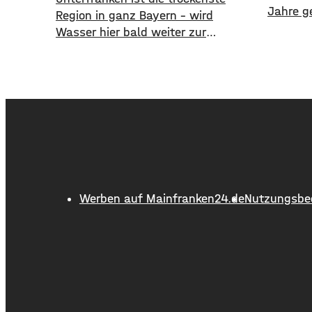
Jahre g
Region in ganz Bayern – wird
ist er n
Wasser hier bald weiter zur
nimmt a
Mangelware? Angesichts trockener
den ZOB
Böden, niedriger Pegelstände und
zentral
zunehmender Hitze schlagen die
gesamte
Grünen im Bayerischen Landtag
umzuges
Alarm. ​Mit einem neuen Antrag
Bürgerb
fordern sie einen 10-Punkte-Wasser-
Würzburg
Notfallplan für Bayern. ​Die Grünen-
Wünsche
Fraktion hat dabei kurzfristige und
funktio
langfristige Maßnahmen im Petto.
Werben auf Mainfranken24.de
Nutzungsbe
So sollen unter anderem