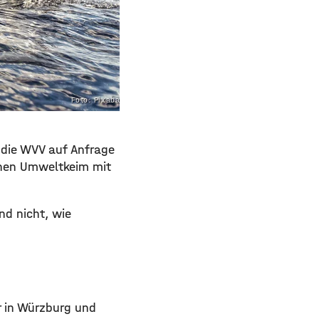
Foto: Pixabay.com
 die WVV auf Anfrage
inen Umweltkeim mit
nd nicht, wie
n
r in Würzburg und