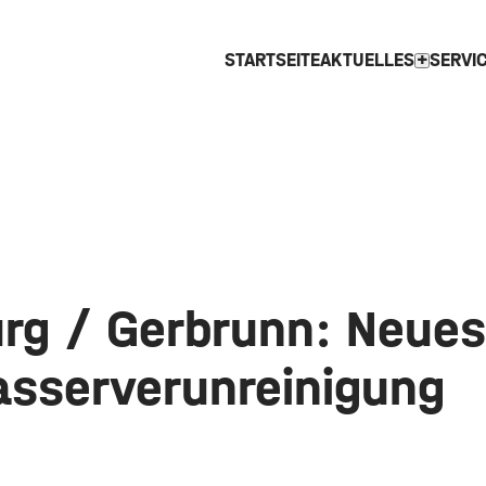
STARTSEITE
AKTUELLES
SERVI
expand_more
rg / Gerbrunn: Neues
asserverunreinigung