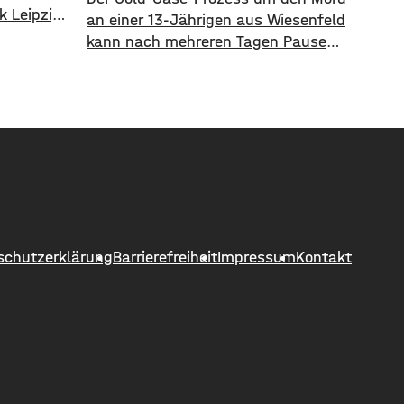
k Leipzig
an einer 13-Jährigen aus Wiesenfeld
nsgesamt
kann nach mehreren Tagen Pause
ericht
am Donnerstag vor dem Landgericht
Würzburg fortgesetzt werden. Das
ro.
Gericht hatte während der
 73
Unterbrechung einen
e
Befangenheitsantrag der
ns-
Verteidigung gegen zwei
Mai. Für
Berufsrichter als unbegründet
 wurden
zurückgewiesen. Erfolg hatte die
Dort
Verteidigung allerdings mit einem
schutzerklärung
Barrierefreiheit
Impressum
Kontakt
Antrag gegen eine Schöffin. Die
Laienrichterin hat über familiäre