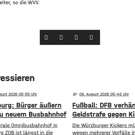
iter, so die WVV.
ressieren
notes
ugust 2026 05:55
06
. August 2026 05:45
urg: Bürger äußern
Fußball: DFB verhä
zu neuem Busbahnhof
Geldstrafe gegen K
trale Omnibusbahnhof in
Die Würzburger Kickers m
 ZOB ist längst in die
wegen mehrerer Vorfälle i