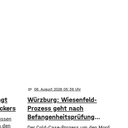
notes
06
. August 2026 05:36
ngt
Würzburg: Wiesenfeld-
ickers
Prozess geht nach
Befangenheitsprüfung
üssen
weiter
n den
Der Cold-Case-Prozess um den Mord