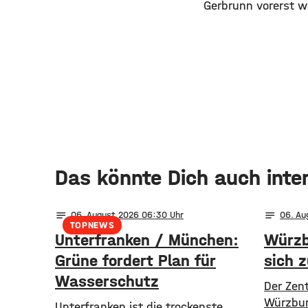
Gerbrunn vorerst we
Das könnte Dich auch inte
notes
notes
06
. August 2026 06:30
06
. A
TOPNEWS
Unterfranken / München:
Würzb
Grüne fordert Plan für
sich 
Wasserschutz
Der Zen
Würzburg
​​Unterfranken ist die trockenste