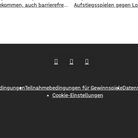
ekommen, auch barrierefrei
Aufstiegsspielen gegen Lo
icht wirklich. Die Stadt
eine Geldstrafe zahlen. I
ktuell einen neuen Anlauf,
verhängte das DFB-Sportg
 als modernen und
mehrere Strafen in einer
en Knotenpunkt für den
Gesamthöhe von 25.750 Eu
n Busverkehr
20.000 Euro entfallen auf
talten. In einer
gezündete pyrotechnisch
eteiligung konnten die
Gegenstände im Relegatio
er jetzt Lob, Kritik und
Hinspiel in Leipzig am 28. 
 einbringen. Was gut
das Rückspiel am 1. Juni
niert sind demnach die
weitere 5.750 Euro fällig. 
dingungen
Teilnahmebedingungen für Gewinnspiele
Daten
Cookie-Einstellungen