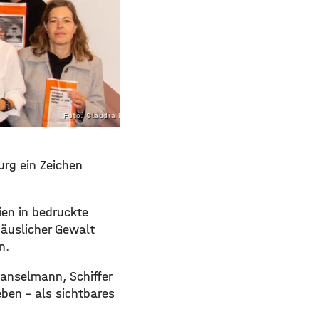
Foto: Claudia Lother
urg ein Zeichen
ien in bedruckte
häuslicher Gewalt
n.
 Hanselmann, Schiffer
ben – als sichtbares