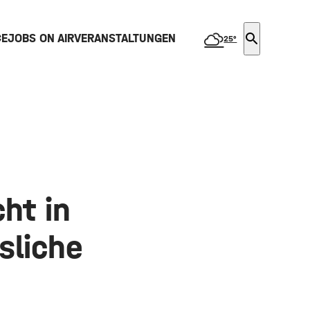
search
CE
JOBS ON AIR
VERANSTALTUNGEN
25°
ht in
sliche