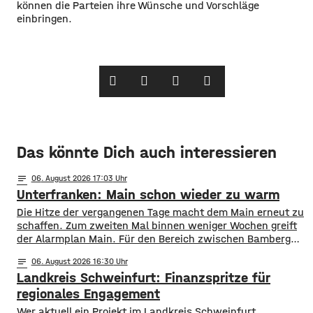
können die Parteien ihre Wünsche und Vorschläge
einbringen.
Das könnte Dich auch interessieren
notes
06
. August 2026 17:03
Unterfranken: Main schon wieder zu warm
Die Hitze der vergangenen Tage macht dem Main erneut zu
schaffen. Zum zweiten Mal binnen weniger Wochen greift
der Alarmplan Main. Für den Bereich zwischen Bamberg
und Würzburg gilt eine Vorwarnung, ab Würzburg
notes
06
. August 2026 16:30
mainabwärts die zweite von drei Warnstufen. Zwar gibt es
Landkreis Schweinfurt: Finanzspritze für
aktuell mit dem Sauerstoffgehalt im Wasser noch keine
Probleme, allerdings ist die Wassertemperatur
regionales Engagement
Wer aktuell ein Projekt im Landkreis Schweinfurt