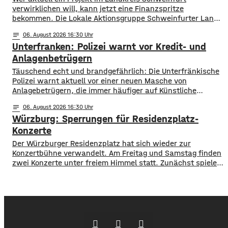
verwirklichen will, kann jetzt eine Finanzspritze
bekommen. Die Lokale Aktionsgruppe Schweinfurter Land
unterstützt Kleinprojekte mit bis zu 3.000 Euro Fördergeld.
notes
06
. August 2026 16:30
Bewerben können sich Bürger, Vereine und Organisationen.
Unterfranken: Polizei warnt vor Kredit- und
Die Projekte sollen den Entwicklungszielen des Landkreises
dienen und das Bürgerengagement des Schweinfurter
Anlagenbetrügern
Lands stärken. Die Entwicklungsziele sind:
​​Täuschend echt und brandgefährlich: Die Unterfränkische
Daseinsvorsorge, sozialer Zusammenhalt,
Polizei warnt aktuell vor einer neuen Masche von
Anlagebetrügern, die immer häufiger auf Künstliche
Intelligenz setzen. ​Demnach werden auch immer wieder
notes
06
. August 2026 16:30
Menschen aus der Region um ihr Erspartes gebracht. ​Laut
Würzburg: Sperrungen für Residenzplatz-
Polizei erstellen die Täter mithilfe von KI täuschen echte
Werbevideos oder fälschen Empfehlungen von prominenten
Konzerte
Persönlichkeiten. Ihr Ziel: echte
Der Würzburger Residenzplatz hat sich wieder zur
Konzertbühne verwandelt. Am Freitag und Samstag finden
zwei Konzerte unter freiem Himmel statt. Zunächst spielen
am Freitagabend Roy Bianco und die Abbrunzati Boys. Am
Samstag ist dann das Konzert des Duos Fast Boy. Das
Konzert von Roy Bianco und den Abbrunzati Boys ist
ausverkauft, rund 16.000 Menschen werden