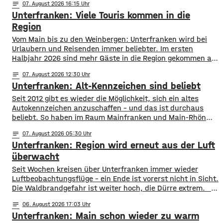
notes
07
. August 2026 16:15
Unterfranken: Viele Touris kommen in die
Region
Vom Main bis zu den Weinbergen: Unterfranken wird bei
Urlaubern und Reisenden immer beliebter. Im ersten
Halbjahr 2026 sind mehr Gäste in die Region gekommen als
noch ein Jahr zuvor. ​Wie aus aktuellen Zahlen des
notes
07
. August 2026 12:30
Landesamts für Statistik hervorgeht, sind zwischen
Unterfranken: Alt-Kennzeichen sind beliebt
Januar und Juni über 1,3 Millionen Menschen hier
angekommen, ein Plus von 2,8 Prozent. ​Außerdem
Seit 2012 gibt es wieder die Möglichkeit, sich ein altes
Autokennzeichen anzuschaffen – und das ist durchaus
beliebt. So haben im Raum Mainfranken und Main-Rhön
fast 61.000 Kfz ein altes Autokennzeichen. Die meisten
notes
07
. August 2026 05:30
sind es mit rund 11.900 mit dem Kennzeichen OCH für den
Unterfranken: Region wird erneut aus der Luft
Altlandkreis Ochsenfurt. Dahinter kommen EBN für Ebern
mit fast 8.800 und
überwacht
​​Seit Wochen kreisen über Unterfranken immer wieder
Luftbeobachtungsflüge – ein Ende ist vorerst nicht in Sicht.
Die Waldbrandgefahr ist weiter hoch, die Dürre extrem. ​
Wie die Regierung von Unterfranken jetzt mitgeteilt hat,
notes
06
. August 2026 17:03
finden deshalb am Wochenende wieder Kontrollflüge statt.
Unterfranken: Main schon wieder zu warm
Die Flugzeuge halten dabei Ausschau nach möglichen