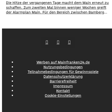
Brandherden. ​Die Situation bleibt angespannt: Nicht nur
Die Hitze der vergangenen Tage macht dem Main erneut zu
in den Wäldern, sondern
schaffen. Zum zweiten Mal binnen weniger Wochen greift
der Alarmplan Main. Für den Bereich zwischen Bamberg
und Würzburg gilt eine Vorwarnung, ab Würzburg
mainabwärts die zweite von drei Warnstufen. Zwar gibt es
aktuell mit dem Sauerstoffgehalt im Wasser noch keine
Probleme, allerdings ist die Wassertemperatur
Werben auf Mainfranken24.de
Nutzungsbedingungen
Teilnahmebedingungen für Gewinnspiele
Datenschutzerklärung
Barrierefreiheit
Impressum
Kontakt
Cookie-Einstellungen