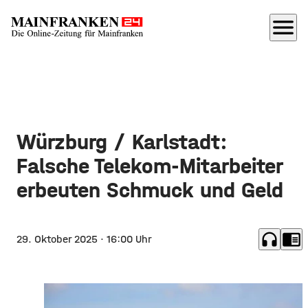
menu
Würzburg / Karlstadt:
Falsche Telekom-Mitarbeiter
erbeuten Schmuck und Geld
headphones
chrome_reader_mode
29. Oktober 2025
· 16:00 Uhr