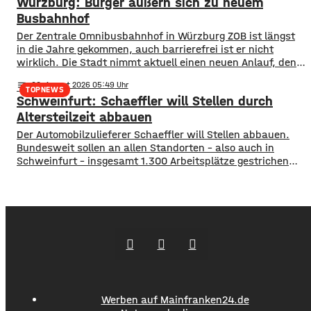
Würzburg: Bürger äußern sich zu neuem
Wasser-Notfallplan für Bayern. ​Die Grünen-Fraktion hat
dabei kurzfristige und langfristige Maßnahmen im Petto.
Busbahnhof
So sollen unter anderem
Der Zentrale Omnibusbahnhof in Würzburg ZOB ist längst
in die Jahre gekommen, auch barrierefrei ist er nicht
wirklich. Die Stadt nimmt aktuell einen neuen Anlauf, den
ZOB als modernen und zentralen Knotenpunkt für den
notes
06
. August 2026 05:49
gesamten Busverkehr umzugestalten. In einer
TOPNEWS
Schweinfurt: Schaeffler will Stellen durch
Bürgerbeteiligung konnten die Würzburger jetzt Lob, Kritik
und Wünsche einbringen. Was gut funktioniert sind
Altersteilzeit abbauen
demnach die
Der Automobilzulieferer Schaeffler will Stellen abbauen.
Bundesweit sollen an allen Standorten – also auch in
Schweinfurt – insgesamt 1.300 Arbeitsplätze gestrichen
werden. Das soll über Altersteilzeitregelungen passieren.
Beschäftigte der Jahrgänge 1971 und älter können
Angebote zur Altersteilzeit nutzen. Laut dem Konzern ist
das Interesse daran groß. Hintergrund sind ein schwieriges
Marktumfeld und sinkende Umsätze im
Werben auf Mainfranken24.de