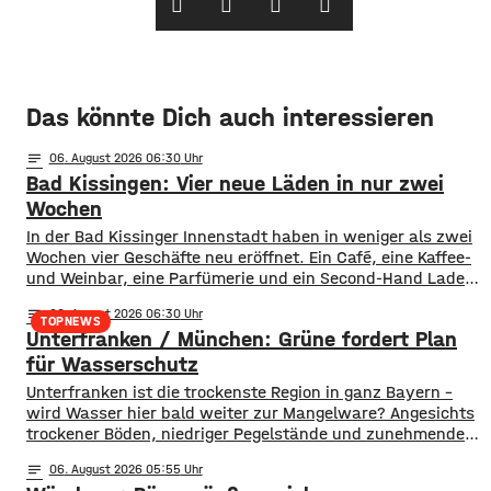
Das könnte Dich auch interessieren
notes
06
. August 2026 06:30
Bad Kissingen: Vier neue Läden in nur zwei
Wochen
In der Bad Kissinger Innenstadt haben in weniger als zwei
Wochen vier Geschäfte neu eröffnet. Ein Café, eine Kaffee-
und Weinbar, eine Parfümerie und ein Second-Hand Laden
der Caritas erweitern jetzt das Angebot im Stadtzentrum.
notes
06
. August 2026 06:30
Kissingens Oberbürgermeister Dirk Vogel und der
TOPNEWS
Unterfranken / München: Grüne fordert Plan
Wirtschaftsförderer der Stadt Sebastian Bünner sehen
damit ihr Engagement und den aktuellen Kurs der
für Wasserschutz
​​Unterfranken ist die trockenste Region in ganz Bayern –
wird Wasser hier bald weiter zur Mangelware? Angesichts
trockener Böden, niedriger Pegelstände und zunehmender
Hitze schlagen die Grünen im Bayerischen Landtag Alarm.
notes
06
. August 2026 05:55
​Mit einem neuen Antrag fordern sie einen 10-Punkte-