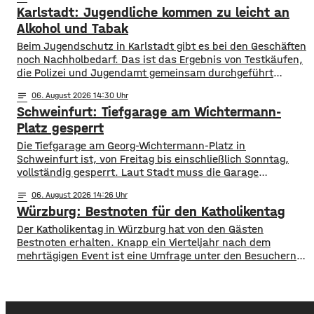
Karlstadt: Jugendliche kommen zu leicht an
Anschluss unter mehreren Packungen Küchenrolle. Sie
verließen den Laden ohne die Waren im Wert von rund
Alkohol und Tabak
1.000
Beim Jugendschutz in Karlstadt gibt es bei den Geschäften
noch Nachholbedarf. Das ist das Ergebnis von Testkäufen,
die Polizei und Jugendamt gemeinsam durchgeführt
haben. Eine jugendliche Testkäuferin wurde in 14
notes
06
. August 2026 14:30
Geschäfte geschickt und sollten dort versuchen,
Schweinfurt: Tiefgarage am Wichtermann-
Tabakwaren oder Spirituosen zu kaufen. In sechs Fällen
bekam die Jugendliche illegalerweise diese Artikel. Gegen
Platz gesperrt
die verantwortlichen Verkäuferinnen und
Die Tiefgarage am Georg-Wichtermann-Platz in
Schweinfurt ist, von Freitag bis einschließlich Sonntag,
vollständig gesperrt. Laut Stadt muss die Garage
umfangreich gereinigt werden. Die Tiefgarage steht
notes
06
. August 2026 14:26
während der Sperrung weder für Ein- noch Ausfahrten zur
Würzburg: Bestnoten für den Katholikentag
Verfügung. Alternative Parkmöglichkeiten bieten unter
anderem, die Tiefgarage Graben oder die Parkgarage
Der Katholikentag in Würzburg hat von den Gästen
Kunsthalle.
Bestnoten erhalten. Knapp ein Vierteljahr nach dem
mehrtägigen Event ist eine Umfrage unter den Besuchern
ausgewertet. 97 Prozent der Teilnehmer waren danach
sehr zufrieden mit den Tagen in Würzburg. Sowohl das
Programm als auch die gesamte Planung und Organisation
seien sehr gut gewesen. Mehrere zehntausend Gäste