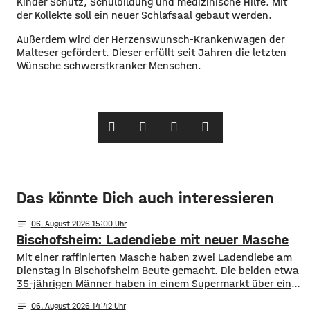
Kinder Schutz, Schulbildung und medizinische Hilfe. Mit
der Kollekte soll ein neuer Schlafsaal gebaut werden.
Außerdem wird der Herzenswunsch-Krankenwagen der
Malteser gefördert. Dieser erfüllt seit Jahren die letzten
Wünsche schwerstkranker Menschen.
Das könnte Dich auch interessieren
notes
06
. August 2026 15:00
Bischofsheim: Ladendiebe mit neuer Masche
Mit einer raffinierten Masche haben zwei Ladendiebe am
Dienstag in Bischofsheim Beute gemacht. Die beiden etwa
35-jährigen Männer haben in einem Supermarkt über eine
Stunde lang Lebensmittel und Drogerieartikel in einen
notes
06
. August 2026 14:42
Einkaufswagen geladen. Ihre Beute versteckten sie im