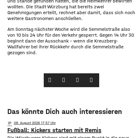
und Stände gefunden hatten, die die Heimkehrer bewirten
wollten. Die Stadt Würzburg hat bereits zwei
Genehmigungen erteilt, rechnet aber damit, dass sich noch
weitere Gastronomen anschließen.
Am Sonntag nächster Woche wird die Semmelstraße also
von 10 bis 24 Uhr für den Verkehr gesperrt. Gegen 14 Uhr 30
beginnt dann der Ausschank – wenn die Kreuzberg-
Wallfahrer bei ihrer Rückkehr durch die Semmelstraße
gezogen sind.
Das könnte Dich auch interessieren
notes
08
. August 2026 17:57
Fußball: Kickers starten mit Remis
Die Würzburger Kickers sind mit einem Punkt in die neue