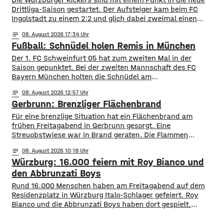
Drittliga-Saison gestartet. Der Aufsteiger kam beim FC
Ingolstadt zu einem 2:2 und glich dabei zweimal einen
Rückstand aus. Nach Toren von Lars Lokotsch und Davide
notes
08
. August 2026 17:34
Sekulovic für die Gastgeber trafen Tarsis Bonga und Liam
Fußball: Schnüdel holen Remis in München
Omore für Würzburg. Trainer Michael Schiele sprach von
einem ordentlichen Auftakt,
Der 1. FC Schweinfurt 05 hat zum zweiten Mal in der
Saison gepunktet. Bei der zweiten Mannschaft des FC
Bayern München holten die Schnüdel am
Samstagnachmittag ein 1:1 unentschieden. Die Bayern
notes
08
. August 2026 12:57
waren zunächst in der 12. Minute in Führung gegangen.
Gerbrunn: Brenzliger Flächenbrand
Danach hatten die Gastgeber deutlich mehr Chancen,
nutzen diese aber nicht. In der 36. Minute
Für eine brenzlige Situation hat ein Flächenbrand am
frühen Freitagabend in Gerbrunn gesorgt. Eine
Streuobstwiese war in Brand geraten. Die Flammen
breiteten sich, laut Feuerwehr, rasend schnell auf eine
notes
08
. August 2026 10:18
Fläche von mehreren hundert Quadratmetern aus. Auch
Würzburg: 16.000 feiern mit Roy Bianco und
vier Bäume standen in Flammen. Zudem kamen die
Flammen auch einer Kleingartenanlage und fünf
den Abbrunzati Boys
Wohnhäusern immer näher. Den Feuerwehren
Rund 16.000 Menschen haben am Freitagabend auf dem
Residenzplatz in Würzburg Italo-Schlager gefeiert. Roy
Bianco und die Abbrunzati Boys haben dort gespielt.
Gefeiert wurde vor allem der große Hit „Bella Napoli“. Auch