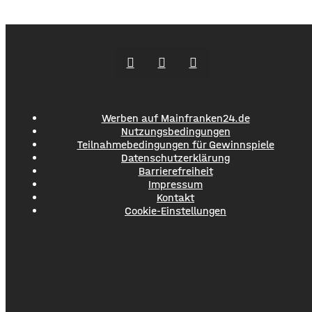
abseits des Konzertgeländes verfolgten viele Zaungäste bei
Picknick-Stimmung in den Straßen die Songs. Hier gibt es
Bilder vom Konzert Die Konzertreihe vor dem
Werben auf Mainfranken24.de
Nutzungsbedingungen
Teilnahmebedingungen für Gewinnspiele
Datenschutzerklärung
Barrierefreiheit
Impressum
Kontakt
Cookie-Einstellungen