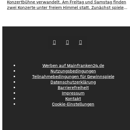
Konzertbühne verwandelt. Am Freitag und Samstag finden
zwei Konzerte unter freiem Himmel statt. Zunächst spielen
am Freitagabend Roy Bianco und die Abbrunzati Boys. Am
Samstag ist dann das Konzert des Duos Fast Boy. Das
Konzert von Roy Bianco und den Abbrunzati Boys ist
ausverkauft, rund 16.000 Menschen werden
Werben auf Mainfranken24.de
Nutzungsbedingungen
Teilnahmebedingungen für Gewinnspiele
Datenschutzerklärung
Barrierefreiheit
Impressum
Kontakt
Cookie-Einstellungen