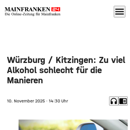
menu
Würzburg / Kitzingen: Zu viel
Alkohol schlecht für die
Manieren
headphones
chrome_reader_mode
10. November 2025
· 14:30 Uhr