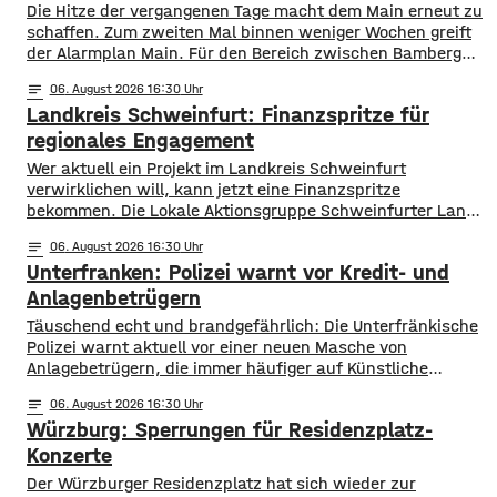
Die Hitze der vergangenen Tage macht dem Main erneut zu
schaffen. Zum zweiten Mal binnen weniger Wochen greift
der Alarmplan Main. Für den Bereich zwischen Bamberg
und Würzburg gilt eine Vorwarnung, ab Würzburg
notes
06
. August 2026 16:30
mainabwärts die zweite von drei Warnstufen. Zwar gibt es
Landkreis Schweinfurt: Finanzspritze für
aktuell mit dem Sauerstoffgehalt im Wasser noch keine
Probleme, allerdings ist die Wassertemperatur
regionales Engagement
Wer aktuell ein Projekt im Landkreis Schweinfurt
verwirklichen will, kann jetzt eine Finanzspritze
bekommen. Die Lokale Aktionsgruppe Schweinfurter Land
unterstützt Kleinprojekte mit bis zu 3.000 Euro Fördergeld.
notes
06
. August 2026 16:30
Bewerben können sich Bürger, Vereine und Organisationen.
Unterfranken: Polizei warnt vor Kredit- und
Die Projekte sollen den Entwicklungszielen des Landkreises
dienen und das Bürgerengagement des Schweinfurter
Anlagenbetrügern
Lands stärken. Die Entwicklungsziele sind:
​​Täuschend echt und brandgefährlich: Die Unterfränkische
Daseinsvorsorge, sozialer Zusammenhalt,
Polizei warnt aktuell vor einer neuen Masche von
Anlagebetrügern, die immer häufiger auf Künstliche
Intelligenz setzen. ​Demnach werden auch immer wieder
notes
06
. August 2026 16:30
Menschen aus der Region um ihr Erspartes gebracht. ​Laut
Würzburg: Sperrungen für Residenzplatz-
Polizei erstellen die Täter mithilfe von KI täuschen echte
Werbevideos oder fälschen Empfehlungen von prominenten
Konzerte
Persönlichkeiten. Ihr Ziel: echte
Der Würzburger Residenzplatz hat sich wieder zur