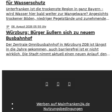
damit ihr Engagement und den aktuellen Kurs der
für Wasserschutz
​​Unterfranken ist die trockenste Region in ganz Bayern –
wird Wasser hier bald weiter zur Mangelware? Angesichts
trockener Böden, niedriger Pegelstände und zunehmender
Hitze schlagen die Grünen im Bayerischen Landtag Alarm.
notes
06
. August 2026 05:55
​Mit einem neuen Antrag fordern sie einen 10-Punkte-
Würzburg: Bürger äußern sich zu neuem
Wasser-Notfallplan für Bayern. ​Die Grünen-Fraktion hat
dabei kurzfristige und langfristige Maßnahmen im Petto.
Busbahnhof
So sollen unter anderem
Der Zentrale Omnibusbahnhof in Würzburg ZOB ist längst
in die Jahre gekommen, auch barrierefrei ist er nicht
wirklich. Die Stadt nimmt aktuell einen neuen Anlauf, den
ZOB als modernen und zentralen Knotenpunkt für den
gesamten Busverkehr umzugestalten. In einer
Bürgerbeteiligung konnten die Würzburger jetzt Lob, Kritik
und Wünsche einbringen. Was gut funktioniert sind
demnach die
Werben auf Mainfranken24.de
Nutzungsbedingungen