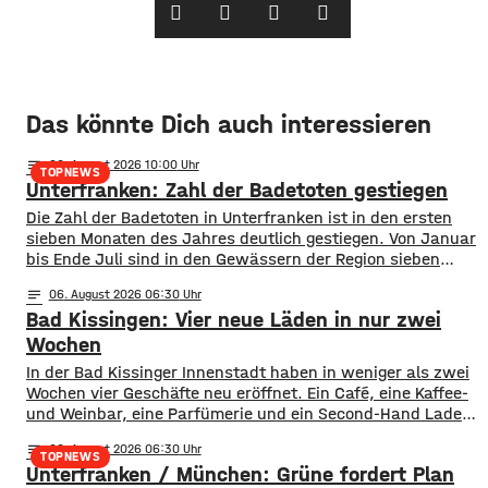
Das könnte Dich auch interessieren
notes
06
. August 2026 10:00
TOPNEWS
Unterfranken: Zahl der Badetoten gestiegen
Die Zahl der Badetoten in Unterfranken ist in den ersten
sieben Monaten des Jahres deutlich gestiegen. Von Januar
bis Ende Juli sind in den Gewässern der Region sieben
Menschen ums Leben gekommen. Im Vorjahreszeitraum
notes
06
. August 2026 06:30
waren es drei. Diese Zahlen teilte die DLRG mit. Auch
Bad Kissingen: Vier neue Läden in nur zwei
bayernweit ist die Zahl der Badetoten gestiegen. Während
im Freistaat die
Wochen
In der Bad Kissinger Innenstadt haben in weniger als zwei
Wochen vier Geschäfte neu eröffnet. Ein Café, eine Kaffee-
und Weinbar, eine Parfümerie und ein Second-Hand Laden
der Caritas erweitern jetzt das Angebot im Stadtzentrum.
notes
06
. August 2026 06:30
Kissingens Oberbürgermeister Dirk Vogel und der
TOPNEWS
Unterfranken / München: Grüne fordert Plan
Wirtschaftsförderer der Stadt Sebastian Bünner sehen