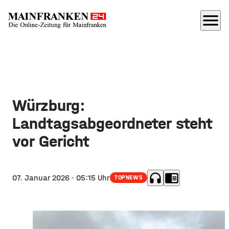
menu
Würzburg:
Landtagsabgeordneter steht
vor Gericht
headphones
chrome_reader_mode
07. Januar 2026
· 05:15 Uhr
TOPNEWS