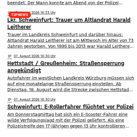
beendet. Der Mann konnte am Abend von der Polizei
angetroffen werden. Die Suche hatte für viel Aufsehen
notes
07
. August 2026 16:33
gesorgt, da auch ein Polizeihubschrauber die Gegend rund
TOPNEWS
Lkr. Schweinfurt: Trauer um Altlandrat Harald
um Werneck abgesucht hatte.
Leitherer
Trauer im Landkreis Schweinfurt und darüber hinaus:
Altlandrat Harald Leitherer ist am Mittwoch im Alter von 73
Jahren gestorben. Von 1995 bis 2013 war Harald Leitherer
18 Jahre lang Landrat in Schweinfurt. In seiner Amtszeit
notes
07
. August 2026 16:30
wurde das Kreisstraßennetz ausgebaut, aber auch ein
Hettstadt / Greußenheim: Straßensperrung
flächendeckendes Radwegenetz mit einer Länge von über
1.000 Kilometern geschaffen. Außerdem führte der
angekündigt
Autofahrer im westlichen Landkreis Würzburg müssen sich
auf eine monatelange Straßensperrung einstellen. Ab
Dienstag, 18. August wird die Strecke zwischen Hettstadt
und Greußenheim komplett gesperrt. Das kündigt das
notes
07
. August 2026 16:30
Staatliche Bauamt an. Die Fahrbahn muss erneuert
Schweinfurt: E-Rollerfahrer flüchtet vor Polizei
werden, sie weist Verdrückungen, Abbrüche, Risse und
gebrochene Fahrbahnränder auf. Auch die Entwässerung
Am Donnerstagmittag hat sich ein E-Scooter-Fahrer eine
muss erneuert werden. Die Arbeiten seien unter
wilde Verfolgungsjagd mit der Polizei geliefert. Als eine
Polizeistreife den 17-jährigen gegen 13 Uhr kontrollieren
wollte, ergriff er die Flucht. Mit überhöhter