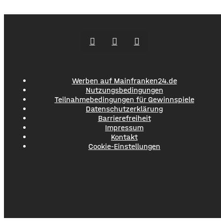
Geschwindigkeit fuhr er in Richtung B286. Als in die Polizei
stoppen wollte rammte er den Streifenwagen, stürzte und
setzte anschließend seine Flucht fort, wobei er einen
Werben auf Mainfranken24.de
Nutzungsbedingungen
Teilnahmebedingungen für Gewinnspiele
Datenschutzerklärung
Barrierefreiheit
Impressum
Kontakt
Cookie-Einstellungen