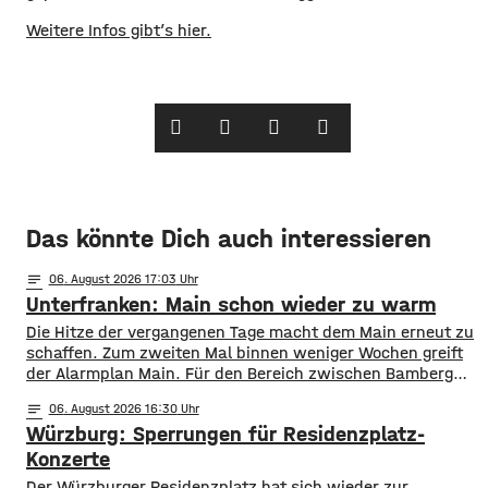
Weitere Infos gibt’s hier.
Das könnte Dich auch interessieren
notes
06
. August 2026 17:03
Unterfranken: Main schon wieder zu warm
Die Hitze der vergangenen Tage macht dem Main erneut zu
schaffen. Zum zweiten Mal binnen weniger Wochen greift
der Alarmplan Main. Für den Bereich zwischen Bamberg
und Würzburg gilt eine Vorwarnung, ab Würzburg
notes
06
. August 2026 16:30
mainabwärts die zweite von drei Warnstufen. Zwar gibt es
Würzburg: Sperrungen für Residenzplatz-
aktuell mit dem Sauerstoffgehalt im Wasser noch keine
Probleme, allerdings ist die Wassertemperatur
Konzerte
Der Würzburger Residenzplatz hat sich wieder zur