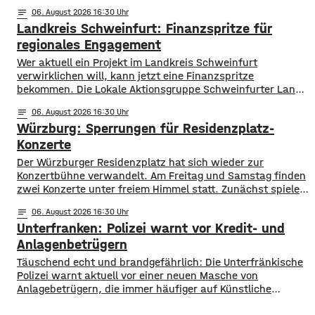
und Würzburg gilt eine Vorwarnung, ab Würzburg
notes
06
. August 2026 16:30
mainabwärts die zweite von drei Warnstufen. Zwar gibt es
Landkreis Schweinfurt: Finanzspritze für
aktuell mit dem Sauerstoffgehalt im Wasser noch keine
Probleme, allerdings ist die Wassertemperatur
regionales Engagement
Wer aktuell ein Projekt im Landkreis Schweinfurt
verwirklichen will, kann jetzt eine Finanzspritze
bekommen. Die Lokale Aktionsgruppe Schweinfurter Land
unterstützt Kleinprojekte mit bis zu 3.000 Euro Fördergeld.
notes
06
. August 2026 16:30
Bewerben können sich Bürger, Vereine und Organisationen.
Würzburg: Sperrungen für Residenzplatz-
Die Projekte sollen den Entwicklungszielen des Landkreises
dienen und das Bürgerengagement des Schweinfurter
Konzerte
Lands stärken. Die Entwicklungsziele sind:
Der Würzburger Residenzplatz hat sich wieder zur
Daseinsvorsorge, sozialer Zusammenhalt,
Konzertbühne verwandelt. Am Freitag und Samstag finden
zwei Konzerte unter freiem Himmel statt. Zunächst spielen
am Freitagabend Roy Bianco und die Abbrunzati Boys. Am
notes
06
. August 2026 16:30
Samstag ist dann das Konzert des Duos Fast Boy. Das
Unterfranken: Polizei warnt vor Kredit- und
Konzert von Roy Bianco und den Abbrunzati Boys ist
ausverkauft, rund 16.000 Menschen werden
Anlagenbetrügern
​​Täuschend echt und brandgefährlich: Die Unterfränkische
Polizei warnt aktuell vor einer neuen Masche von
Anlagebetrügern, die immer häufiger auf Künstliche
Intelligenz setzen. ​Demnach werden auch immer wieder