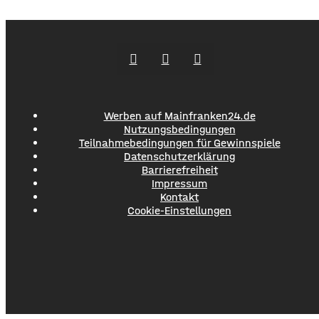
Menschen aus der Region um ihr Erspartes gebracht. ​Laut
Polizei erstellen die Täter mithilfe von KI täuschen echte
Werbevideos oder fälschen Empfehlungen von prominenten
Persönlichkeiten. Ihr Ziel: echte
Werben auf Mainfranken24.de
Nutzungsbedingungen
Teilnahmebedingungen für Gewinnspiele
Datenschutzerklärung
Barrierefreiheit
Impressum
Kontakt
Cookie-Einstellungen