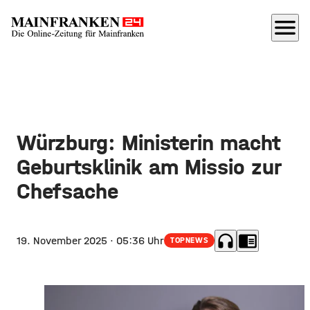
menu
Würzburg: Ministerin macht
Geburtsklinik am Missio zur
Chefsache
headphones
chrome_reader_mode
19. November 2025
· 05:36 Uhr
TOPNEWS