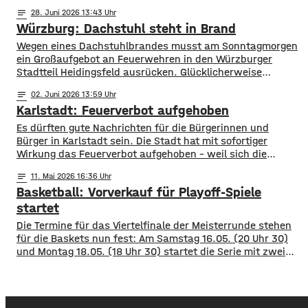
Angestellten diversen Goldschmuck zeigen. Der Verkäufer
notes
28
. Juni 2026 13:43
sollte den Schmuck als Geschenk verpacken – zeitgleich
Würzburg: Dachstuhl steht in Brand
gelang es den Dieben anderen Schmuck unbemerkt
einzustecken. Unter einem Vorwand verließen die zwei
Wegen eines Dachstuhlbrandes musst am Sonntagmorgen
Männer
ein Großaufgebot an Feuerwehren in den Würzburger
Stadtteil Heidingsfeld ausrücken. Glücklicherweise
konnten sich die Personen, die sich im Gebäude aufhielten,
notes
02
. Juni 2026 13:59
frühzeitig in Sicherheit bringen. Durch das schnelle
Karlstadt: Feuerverbot aufgehoben
Handeln der Einsatzkräfte konnte schlimmeres verhindert
werden. Die Rauchsäule war laut des Pressesprechers des
Es dürften gute Nachrichten für die Bürgerinnen und
Polizeipräsidiums Unterfranken weit zu sehen. Aktuell
Bürger in Karlstadt sein. Die Stadt hat mit sofortiger
laufen die
Wirkung das Feuerverbot aufgehoben – weil sich die
Witterungsverhältnisse verändert hätten. Gleichzeitig rät
notes
11
. Mai 2026 16:36
die Stadt aber weiterhin vorsichtig beim Umgang mit Feuer
Basketball: Vorverkauf für Playoff-Spiele
zu sein. Es sollten beispielsweise keine Zigaretten in
Waldnähe einfach weggeworfen werden. Vor etwa einer
startet
Woche
Die Termine für das Viertelfinale der Meisterrunde stehen
für die Baskets nun fest: Am Samstag 16.05. (20 Uhr 30)
und Montag 18.05. (18 Uhr 30) startet die Serie mit zwei
Auswärtsspielen in Bonn. Die Rheinländer lagen mit Platz
vier einen Platz besser in der Tabelle und haben das
Heimrecht für die ersten zwei Duelle und