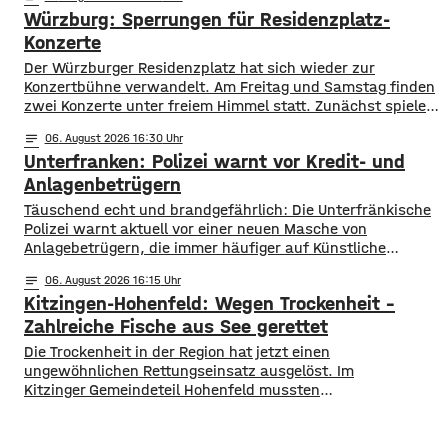
mainabwärts die zweite von drei Warnstufen. Zwar gibt es
Würzburg: Sperrungen für Residenzplatz-
aktuell mit dem Sauerstoffgehalt im Wasser noch keine
Probleme, allerdings ist die Wassertemperatur
Konzerte
Der Würzburger Residenzplatz hat sich wieder zur
Konzertbühne verwandelt. Am Freitag und Samstag finden
zwei Konzerte unter freiem Himmel statt. Zunächst spielen
am Freitagabend Roy Bianco und die Abbrunzati Boys. Am
notes
06
. August 2026 16:30
Samstag ist dann das Konzert des Duos Fast Boy. Das
Unterfranken: Polizei warnt vor Kredit- und
Konzert von Roy Bianco und den Abbrunzati Boys ist
ausverkauft, rund 16.000 Menschen werden
Anlagenbetrügern
​​Täuschend echt und brandgefährlich: Die Unterfränkische
Polizei warnt aktuell vor einer neuen Masche von
Anlagebetrügern, die immer häufiger auf Künstliche
Intelligenz setzen. ​Demnach werden auch immer wieder
notes
06
. August 2026 16:15
Menschen aus der Region um ihr Erspartes gebracht. ​Laut
Kitzingen-Hohenfeld: Wegen Trockenheit –
Polizei erstellen die Täter mithilfe von KI täuschen echte
Werbevideos oder fälschen Empfehlungen von prominenten
Zahlreiche Fische aus See gerettet
Persönlichkeiten. Ihr Ziel: echte
​​Die Trockenheit in der Region hat jetzt einen
ungewöhnlichen Rettungseinsatz ausgelöst. Im
Kitzinger Gemeindeteil Hohenfeld mussten
Fachleute tausende Fische aus einem See in Sicherheit
bringen. ​Der Grund: Nach den heißen Tagen und den
trockenen Wochen zuvor drohte ein gefährlicher