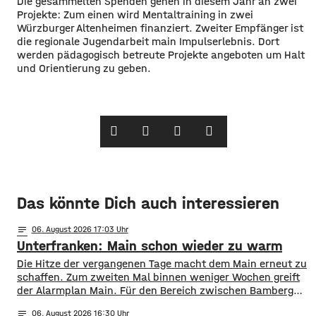
Die gesammelten Spenden gehen in diesem Jahr an zwei
Projekte: Zum einen wird Mentaltraining in zwei
Würzburger Altenheimen finanziert. Zweiter Empfänger ist
die regionale Jugendarbeit main Impulserlebnis. Dort
werden pädagogisch betreute Projekte angeboten um Halt
und Orientierung zu geben.
Das könnte Dich auch interessieren
notes
06
. August 2026 17:03
Unterfranken: Main schon wieder zu warm
Die Hitze der vergangenen Tage macht dem Main erneut zu
schaffen. Zum zweiten Mal binnen weniger Wochen greift
der Alarmplan Main. Für den Bereich zwischen Bamberg
und Würzburg gilt eine Vorwarnung, ab Würzburg
notes
06
. August 2026 16:30