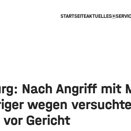
STARTSEITE
AKTUELLES
SERVI
expand_more
rg: Nach Angriff mit 
riger wegen versucht
 vor Gericht