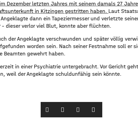
ll im Dezember letzten Jahres mit seinem damals 27 Jahr
ftsunterkunft in Kitzingen gestritten haben.
Laut Staats
 Angeklagte dann ein Tapeziermesser und verletzte sein
– dieser verlor viel Blut, konnte aber flüchten.
 auch der Angeklagte verschwunden und später völlig verw
gefunden worden sein. Nach seiner Festnahme soll er sic
die Beamten gewehrt haben.
derzeit in einer Psychiatrie untergebracht. Vor Gericht geh
n, weil der Angeklagte schuldunfähig sein könnte.