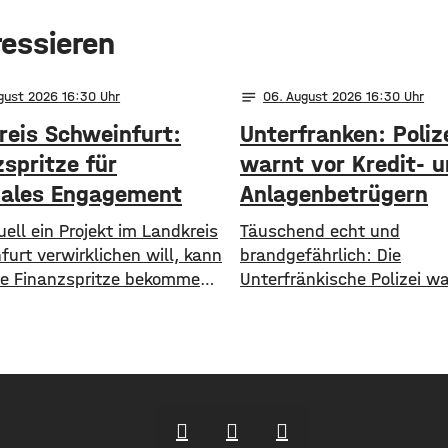
ressieren
notes
ugust 2026 16:30
06
. August 2026 16:30
reis Schweinfurt:
Unterfranken: Poliz
spritze für
warnt vor Kredit- 
nales Engagement
Anlagenbetrügern
ell ein Projekt im Landkreis
​​Täuschend echt und
urt verwirklichen will, kann
brandgefährlich: Die
ine Finanzspritze bekommen.
Unterfränkische Polizei w
ale Aktionsgruppe
aktuell vor einer neuen M
furter Land unterstützt
Anlagebetrügern, die imm
jekte mit bis zu 3.000 Euro
häufiger auf Künstliche In
eld. Bewerben können sich
setzen. ​Demnach werde
Vereine und Organisationen.
immer wieder Menschen a
ekte sollen den
Region um ihr Erspartes g
lungszielen des Landkreises
Laut Polizei erstellen die T