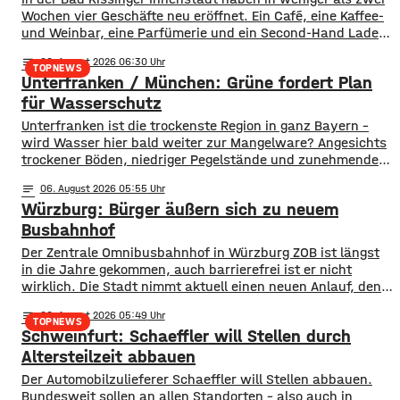
Wochen vier Geschäfte neu eröffnet. Ein Café, eine Kaffee-
und Weinbar, eine Parfümerie und ein Second-Hand Laden
der Caritas erweitern jetzt das Angebot im Stadtzentrum.
notes
06
. August 2026 06:30
Kissingens Oberbürgermeister Dirk Vogel und der
TOPNEWS
Unterfranken / München: Grüne fordert Plan
Wirtschaftsförderer der Stadt Sebastian Bünner sehen
damit ihr Engagement und den aktuellen Kurs der
für Wasserschutz
​​Unterfranken ist die trockenste Region in ganz Bayern –
wird Wasser hier bald weiter zur Mangelware? Angesichts
trockener Böden, niedriger Pegelstände und zunehmender
Hitze schlagen die Grünen im Bayerischen Landtag Alarm.
notes
06
. August 2026 05:55
​Mit einem neuen Antrag fordern sie einen 10-Punkte-
Würzburg: Bürger äußern sich zu neuem
Wasser-Notfallplan für Bayern. ​Die Grünen-Fraktion hat
dabei kurzfristige und langfristige Maßnahmen im Petto.
Busbahnhof
So sollen unter anderem
Der Zentrale Omnibusbahnhof in Würzburg ZOB ist längst
in die Jahre gekommen, auch barrierefrei ist er nicht
wirklich. Die Stadt nimmt aktuell einen neuen Anlauf, den
ZOB als modernen und zentralen Knotenpunkt für den
notes
06
. August 2026 05:49
gesamten Busverkehr umzugestalten. In einer
TOPNEWS
Schweinfurt: Schaeffler will Stellen durch
Bürgerbeteiligung konnten die Würzburger jetzt Lob, Kritik
und Wünsche einbringen. Was gut funktioniert sind
Altersteilzeit abbauen
demnach die
Der Automobilzulieferer Schaeffler will Stellen abbauen.
Bundesweit sollen an allen Standorten – also auch in