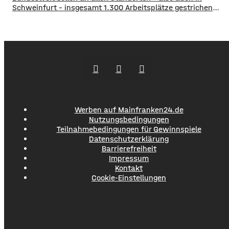
Schweinfurt – insgesamt 1.300 Arbeitsplätze gestrichen
werden. Das soll über Altersteilzeitregelungen passieren.
Beschäftigte der Jahrgänge 1971 und älter können
Angebote zur Altersteilzeit nutzen. Laut dem Konzern ist
das Interesse daran groß. Hintergrund sind ein schwieriges
Marktumfeld und sinkende Umsätze im
Werben auf Mainfranken24.de
Nutzungsbedingungen
Teilnahmebedingungen für Gewinnspiele
Datenschutzerklärung
Barrierefreiheit
Impressum
Kontakt
Cookie-Einstellungen