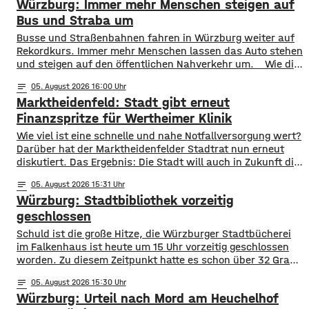
Würzburg: Immer mehr Menschen steigen auf
Bus und Straba um
​​Busse und Straßenbahnen fahren in Würzburg weiter auf
Rekordkurs. Immer mehr Menschen lassen das Auto stehen
und steigen auf den öffentlichen Nahverkehr um. ​Wie die
WVV jetzt mitgeteilt hat, wurden im ersten Halbjahr 2026
notes
05
. August 2026 16:00
so viele Fahrgäste transportiert wie nie zuvor. Insgesamt
Marktheidenfeld: Stadt gibt erneut
waren knapp 18 Millionen Menschen im öffentlichen
Nahverkehr unterwegs. ​Besonders deutlich zeigt sich
Finanzspritze für Wertheimer Klinik
​​Wie viel ist eine schnelle und nahe Notfallversorgung wert?
Darüber hat der Marktheidenfelder Stadtrat nun erneut
diskutiert. Das Ergebnis: Die Stadt will auch in Zukunft die
Notaufnahme im benachbarten Bürgerspital in Wertheim
notes
05
. August 2026 15:31
finanziell unterstützen. ​Über 31.000 Euro fließen in
Würzburg: Stadtbibliothek vorzeitig
diesem Jahr an den entsprechenden Förderverein des
Krankenhauses. Denn: Allein im letzten Jahr haben sich
geschlossen
120 Menschen aus Marktheidenfeld
Schuld ist die große Hitze, die Würzburger Stadtbücherei
im Falkenhaus ist heute um 15 Uhr vorzeitig geschlossen
worden. Zu diesem Zeitpunkt hatte es schon über 32 Grad
im Eingangsbereich, Tendenz weiter steigend. Die
notes
05
. August 2026 15:30
vorzeitige Schließung begründet die Stadt mit dem Schutz
Würzburg: Urteil nach Mord am Heuchelhof
der Gesundheit der Besucher, vor allem aber auch der