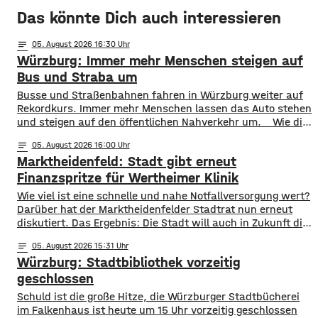
Das könnte Dich auch interessieren
notes
05
. August 2026 16:30
Würzburg: Immer mehr Menschen steigen auf
Bus und Straba um
​​Busse und Straßenbahnen fahren in Würzburg weiter auf
Rekordkurs. Immer mehr Menschen lassen das Auto stehen
und steigen auf den öffentlichen Nahverkehr um. ​Wie die
WVV jetzt mitgeteilt hat, wurden im ersten Halbjahr 2026
notes
05
. August 2026 16:00
so viele Fahrgäste transportiert wie nie zuvor. Insgesamt
Marktheidenfeld: Stadt gibt erneut
waren knapp 18 Millionen Menschen im öffentlichen
Nahverkehr unterwegs. ​Besonders deutlich zeigt sich
Finanzspritze für Wertheimer Klinik
​​Wie viel ist eine schnelle und nahe Notfallversorgung wert?
Darüber hat der Marktheidenfelder Stadtrat nun erneut
diskutiert. Das Ergebnis: Die Stadt will auch in Zukunft die
Notaufnahme im benachbarten Bürgerspital in Wertheim
notes
05
. August 2026 15:31
finanziell unterstützen. ​Über 31.000 Euro fließen in
Würzburg: Stadtbibliothek vorzeitig
diesem Jahr an den entsprechenden Förderverein des
Krankenhauses. Denn: Allein im letzten Jahr haben sich
geschlossen
120 Menschen aus Marktheidenfeld
Schuld ist die große Hitze, die Würzburger Stadtbücherei
im Falkenhaus ist heute um 15 Uhr vorzeitig geschlossen