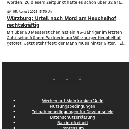
worden. Zu diesem Zeitpunkt hatte es schon über 32 Grad
im Eingangsbereich, Tendenz weiter steigend. Die
notes
05
. August 2026 15:30
vorzeitige Schließung begründet die Stadt mit dem Schutz
Würzburg: Urteil nach Mord am Heuchelhof
der Gesundheit der Besucher, vor allem aber auch der
Beschäftigten in der Stadtbücherei. Das
rechtskräftig
​​Mit über 50 Messerstichen hat ein 45-Jähriger im letzten
Jahr seine frühere Partnerin am Würzburger Heuchelhof
getötet. Jetzt steht fest: der Mann muss hinter Gitter. ​Ein
letzter Versuch die Gefängnisstrafe noch zu verhindern ist
jetzt gescheitert – wie der Bundesgerichtshof auf Anfrage
mitgeteilt hat, wurde die Revision der Verteidigung als
unbegründet verworfen. Damit ist das Mord-Urteil
jetzt rechtskräftig und
Werben auf Mainfranken24.de
Nutzungsbedingungen
Teilnahmebedingungen für Gewinnspiele
Datenschutzerklärung
Barrierefreiheit
Impressum