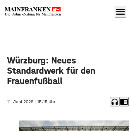
menu
Würzburg: Neues
Standardwerk für den
Frauenfußball
headphones
chrome_reader_mode
11. Juni 2026
· 15:15 Uhr