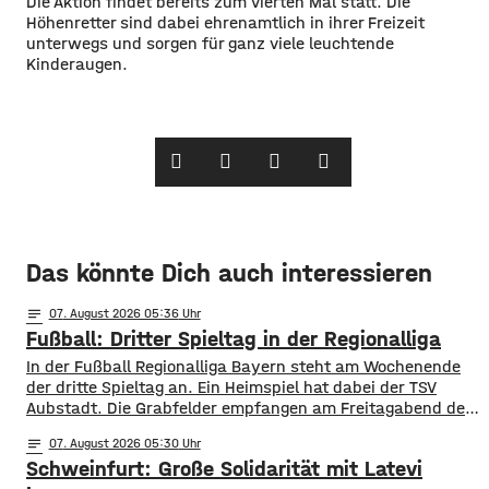
​Die Aktion findet bereits zum vierten Mal statt. Die
Höhenretter sind dabei ehrenamtlich in ihrer Freizeit
unterwegs und sorgen für ganz viele leuchtende
Kinderaugen. ​
Das könnte Dich auch interessieren
notes
07
. August 2026 05:36
Fußball: Dritter Spieltag in der Regionalliga
In der Fußball Regionalliga Bayern steht am Wochenende
der dritte Spieltag an. Ein Heimspiel hat dabei der TSV
Aubstadt. Die Grabfelder empfangen am Freitagabend den
SV Wacker Burghausen. Während die Gäste mit zwei
notes
07
. August 2026 05:30
Siegen aus zwei Spielen aktuell an der Tabellenspitze
Schweinfurt: Große Solidarität mit Latevi
stehen, hat Aubstadt erst ein Ligaspiel absolviert, dieses