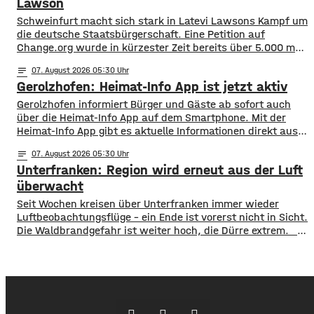
aber gegen Schweinfurt gewonnen. Anpfiff ist
Lawson
Schweinfurt macht sich stark in Latevi Lawsons Kampf um
die deutsche Staatsbürgerschaft. Eine Petition auf
Change.org wurde in kürzester Zeit bereits über 5.000 mal
unterzeichnet. Latevi Lawson stammt aus Togo, lebt aber
notes
07
. August 2026 05:30
seit vielen Jahren in Schweinfurt. Seit über acht Jahren
Gerolzhofen: Heimat-Info App ist jetzt aktiv
betreibt er ein Restaurant, bietet Kochkurse an und
organisiert Caterings. Dennoch droht ihm gemeinsam
Gerolzhofen informiert Bürger und Gäste ab sofort auch
über die Heimat-Info App auf dem Smartphone. Mit der
Heimat-Info App gibt es aktuelle Informationen direkt aus
dem Rathaus, Nachrichten aus den Bereichen Sport, Kunst
notes
07
. August 2026 05:30
und Kultur und einen Veranstaltungskalender. Sie
Unterfranken: Region wird erneut aus der Luft
informiert auch über Vereine, Straßensperrungen oder
aktuell zum Beispiel den Marktplatzumbau. Auf der
überwacht
Plattform Heimat-Info sind
​​Seit Wochen kreisen über Unterfranken immer wieder
Luftbeobachtungsflüge – ein Ende ist vorerst nicht in Sicht.
Die Waldbrandgefahr ist weiter hoch, die Dürre extrem. ​
Wie die Regierung von Unterfranken jetzt mitgeteilt hat,
finden deshalb am Wochenende wieder Kontrollflüge statt.
Die Flugzeuge halten dabei Ausschau nach möglichen
Brandherden. ​Die Situation bleibt angespannt: Nicht nur
in den Wäldern, sondern