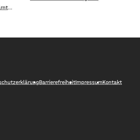
Samstag finden zwei Konzerte unter
arnt
freiem Himmel statt. Zunächst
asche von
spielen am Freitagabend Roy Bianco
er
und die Abbrunzati Boys. Am
telligenz
Samstag ist dann das Konzert des
n auch
Duos Fast Boy. Das Konzert von Roy
us der
Bianco und den Abbrunzati Boys ist
ebracht. ​
ausverkauft, rund 16.000 Menschen
äter
werden
echte
n
schutzerklärung
Barrierefreiheit
Impressum
Kontakt
enten
echte