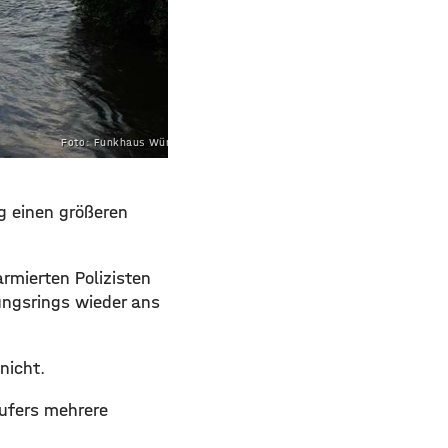
Foto: Funkhaus Würzburg
rg einen größeren
armierten Polizisten
ungsrings wieder ans
nicht.
nufers mehrere