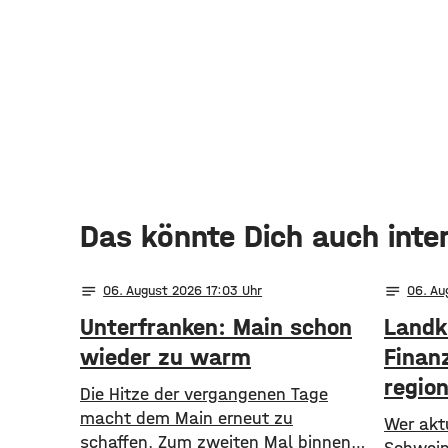
Das könnte Dich auch inte
notes
notes
06
. August 2026 17:03
06
. A
Unterfranken: Main schon
Landk
wieder zu warm
Finanz
regio
Die Hitze der vergangenen Tage
macht dem Main erneut zu
Wer aktu
schaffen. Zum zweiten Mal binnen