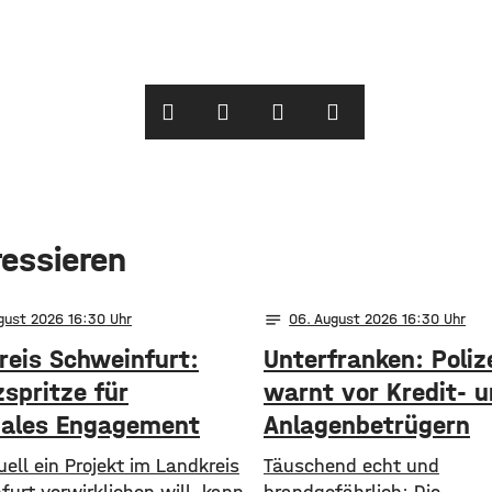
ressieren
notes
ugust 2026 16:30
06
. August 2026 16:30
reis Schweinfurt:
Unterfranken: Poliz
spritze für
warnt vor Kredit- 
nales Engagement
Anlagenbetrügern
ell ein Projekt im Landkreis
​​Täuschend echt und