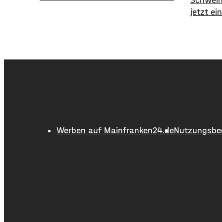
Schweinf
weniger Wochen greift der
jetzt e
Alarmplan Main. Für den Bereich
Die Lok
zwischen Bamberg und Würzburg
Schwein
gilt eine Vorwarnung, ab Würzburg
Kleinpro
mainabwärts die zweite von drei
Förderg
Warnstufen. Zwar gibt es aktuell
Bürger, 
mit dem Sauerstoffgehalt im
Die Proj
Wasser noch keine Probleme,
Entwick
allerdings ist die Wassertemperatur
dienen 
des Sch
Werben auf Mainfranken24.de
Nutzungsbe
Die Entw
Daseinsv
Zusamm