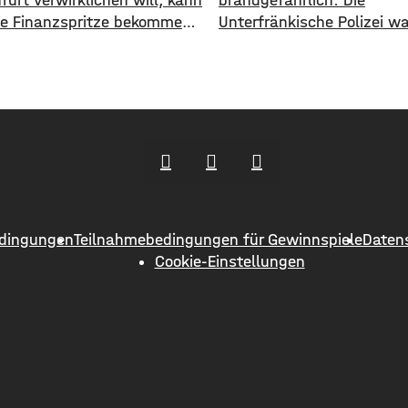
urt verwirklichen will, kann
brandgefährlich: Die
ine Finanzspritze bekommen.
Unterfränkische Polizei w
ale Aktionsgruppe
aktuell vor einer neuen M
furter Land unterstützt
Anlagebetrügern, die imm
jekte mit bis zu 3.000 Euro
häufiger auf Künstliche In
eld. Bewerben können sich
setzen. ​Demnach werde
Vereine und Organisationen.
immer wieder Menschen a
ekte sollen den
Region um ihr Erspartes g
lungszielen des Landkreises
Laut Polizei erstellen die T
und das Bürgerengagement
mithilfe von KI täuschen 
weinfurter Lands stärken.
Werbevideos oder fälsche
dingungen
Teilnahmebedingungen für Gewinnspiele
Daten
icklungsziele sind:
Empfehlungen von promin
Cookie-Einstellungen
orsorge, sozialer
Persönlichkeiten. Ihr Ziel: 
enhalt,