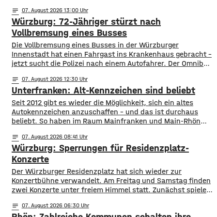
notes
07
. August 2026 13:00
Würzburg: 72-Jähriger stürzt nach
Vollbremsung eines Busses
Die Vollbremsung eines Busses in der Würzburger
Innenstadt hat einen Fahrgast ins Krankenhaus gebracht –
jetzt sucht die Polizei nach einem Autofahrer. Der Omnibus
musste am Donnerstagvormittag am Josef-Stangl-Platz
notes
07
. August 2026 12:30
abrupt bremsen, weil ein silberner Toyota plötzlich die
Unterfranken: Alt-Kennzeichen sind beliebt
Fahrspur wechselte und vor den Bus fuhr. Ein 72-jähriger
Fahrgast stürzte dabei und wurde leicht verletzt und kam
Seit 2012 gibt es wieder die Möglichkeit, sich ein altes
Autokennzeichen anzuschaffen – und das ist durchaus
beliebt. So haben im Raum Mainfranken und Main-Rhön
fast 61.000 Kfz ein altes Autokennzeichen. Die meisten
notes
07
. August 2026 08:41
sind es mit rund 11.900 mit dem Kennzeichen OCH für den
Würzburg: Sperrungen für Residenzplatz-
Altlandkreis Ochsenfurt. Dahinter kommen EBN für Ebern
mit fast 8.800 und
Konzerte
Der Würzburger Residenzplatz hat sich wieder zur
Konzertbühne verwandelt. Am Freitag und Samstag finden
zwei Konzerte unter freiem Himmel statt. Zunächst spielen
am Freitagabend Roy Bianco und die Abbrunzati Boys. Am
notes
07
. August 2026 06:30
Samstag ist dann das Konzert des Duos Fast Boy. Das
Rhön: Zahlreiche Kommunen schalten ihre