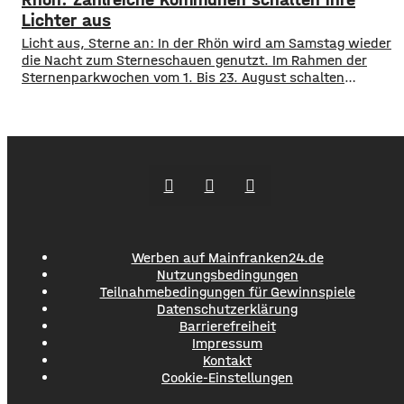
Konzert von Roy Bianco und den Abbrunzati Boys ist
ausverkauft, rund 16.000 Menschen werden
Lichter aus
Licht aus, Sterne an: In der Rhön wird am Samstag wieder
die Nacht zum Sterneschauen genutzt. Im Rahmen der
Sternenparkwochen vom 1. Bis 23. August schalten
insgesamt 16 Kommunen aus den Landkreisen Rhön
Grabfeld und Bad Kissingen ihre öffentliche Beleuchtung
teilweise oder komplett ab. Mit dabei sind unter anderem
Bad Neustadt, Hammelburg, Fladungen, Oberelsbach und
Wildflecken. Ziel ist
Werben auf Mainfranken24.de
Nutzungsbedingungen
Teilnahmebedingungen für Gewinnspiele
Datenschutzerklärung
Barrierefreiheit
Impressum
Kontakt
Cookie-Einstellungen