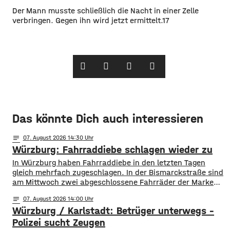
Der Mann musste schließlich die Nacht in einer Zelle
verbringen. Gegen ihn wird jetzt ermittelt.17
Das könnte Dich auch interessieren
notes
07
. August 2026 14:30
Würzburg: Fahrraddiebe schlagen wieder zu
In Würzburg haben Fahrraddiebe in den letzten Tagen
gleich mehrfach zugeschlagen. In der Bismarckstraße sind
am Mittwoch zwei abgeschlossene Fahrräder der Marke
Cube Kathmandu im Gesamtwert von rund 6.400 Euro
notes
07
. August 2026 14:00
geklaut worden. Am Donnerstagabend ist dann in der
Würzburg / Karlstadt: Betrüger unterwegs –
Zellerau ein Gravelbike der Marke KTM im Wert von rund
2.750 Euro von einem Fahrradträger an einem
Polizei sucht Zeugen