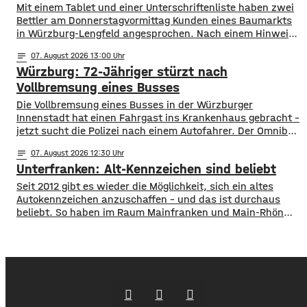
Mit einem Tablet und einer Unterschriftenliste haben zwei
Bettler am Donnerstagvormittag Kunden eines Baumarkts
in Würzburg-Lengfeld angesprochen. Nach einem Hinweis
rückte die Polizei zum Handelshof aus und kontrollierte ein
notes
07
. August 2026 13:00
rumänisches Paar im Alter von 26 und 27 Jahren.
Würzburg: 72-Jähriger stürzt nach
Strafbare Hinweise auf einen Betrug ergaben sich nicht.
Die Polizei bittet trotzdem mögliche Zeugen oder
Vollbremsung eines Busses
angesprochene Personen,
Die Vollbremsung eines Busses in der Würzburger
Innenstadt hat einen Fahrgast ins Krankenhaus gebracht –
jetzt sucht die Polizei nach einem Autofahrer. Der Omnibus
musste am Donnerstagvormittag am Josef-Stangl-Platz
notes
07
. August 2026 12:30
abrupt bremsen, weil ein silberner Toyota plötzlich die
Unterfranken: Alt-Kennzeichen sind beliebt
Fahrspur wechselte und vor den Bus fuhr. Ein 72-jähriger
Fahrgast stürzte dabei und wurde leicht verletzt und kam
Seit 2012 gibt es wieder die Möglichkeit, sich ein altes
Autokennzeichen anzuschaffen – und das ist durchaus
beliebt. So haben im Raum Mainfranken und Main-Rhön
fast 61.000 Kfz ein altes Autokennzeichen. Die meisten
sind es mit rund 11.900 mit dem Kennzeichen OCH für den
Altlandkreis Ochsenfurt. Dahinter kommen EBN für Ebern
mit fast 8.800 und