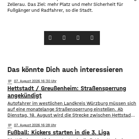
Zellerau. Das Ziel: mehr Platz und mehr Sicherheit für
Fußgänger und Radfahrer, so die Stadt.
Das könnte Dich auch interessieren
notes
07
. August 2026 16:30
Hettstadt / Greußenheim: Straßensperrung
angekündigt
Autofahrer im westlichen Landkreis Würzburg müssen sich
auf eine monatelange Straßensperrung einstellen. Ab
Dienstag, 18. August wird die Strecke zwischen Hettstadt
und Greußenheim komplett gesperrt. Das kündigt das
notes
07
. August 2026 16:28
Staatliche Bauamt an. Die Fahrbahn muss erneuert
Fußball: Kickers starten in die 3. Liga
werden, sie weist Verdrückungen, Abbrüche, Risse und
gebrochene Fahrbahnränder auf. Auch die Entwässerung