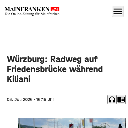
menu
Würzburg: Radweg auf
Friedensbrücke während
Kiliani
headphones
chrome_reader_mode
03. Juli 2026
· 15:15 Uhr