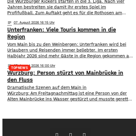
Die Würzburger Kickers starten in die 3. Liga. Nach vier
muss erneuert werden. Die Arbeiten seien unter
Jahren bestreiten sie damit ihr erstes Spiel im
Profifußball. Zum Auftakt geht es für die Rothosen am
Samstagnachmittag zum FC Ingolstadt 04. Während die
notes
07
. August 2026 16:15
Kickers sich als Neuling in der Liga ihren Platz suchen
Unterfranken: Viele Touris kommen in die
müssen, sind die „Schanzer“ bereits seit vier Saisons in
der 3.
Region
Vom Main bis zu den Weinbergen: Unterfranken wird bei
Urlaubern und Reisenden immer beliebter. Im ersten
Halbjahr 2026 sind mehr Gäste in die Region gekommen als
noch ein Jahr zuvor. ​Wie aus aktuellen Zahlen des
notes
07
. August 2026 16:00
Landesamts für Statistik hervorgeht, sind zwischen
TOPNEWS
Würzburg: Person stürzt von Mainbrücke in
Januar und Juni über 1,3 Millionen Menschen hier
angekommen, ein Plus von 2,8 Prozent. ​Außerdem
den Fluss
​​Dramatische Szenen auf dem Main in
Würzburg: Am Freitagnachmittag ist eine Person von der
Alten Mainbrücke ins Wasser gestürzt und musste gerettet
werden. ​Feuerwehr und Rettungsdienst waren schnell vor
Ort. Einem Taucher gelang es, der Person einen
Rettungsring zuzuwerfen, an dem sie sich zunächst
festhalten konnte. ​Während des Einsatzes verlor diese
dann aber das Bewusstsein und musste so schnell wie
möglich an Land gebracht