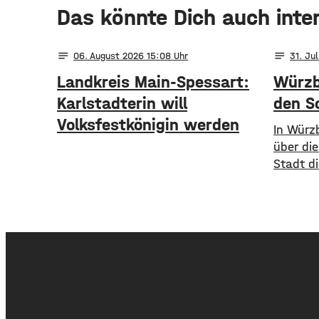
Das könnte Dich auch inte
notes
notes
06
. August 2026 15:08
31
. Ju
Landkreis Main-Spessart:
Würzb
Karlstadterin will
den 
Volksfestkönigin werden
​​In Wür
über di
Stadt d
Baustel
„Sommer
der Woc
Ferien 
der B27
Eine Übe
Baustell
B27-Brüc
Einschr