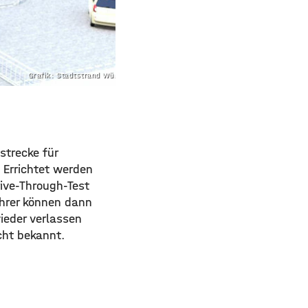
Grafik: Stadtstrand Würzburg
strecke für
 Errichtet werden
rive-Through-Test
ahrer können dann
ieder verlassen
cht bekannt.