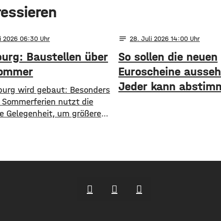
ressieren
notes
li 2026 06:30
28
. Juli 2026 14:00
urg: Baustellen über
So sollen die neuen
Sommer
Euroscheine ausseh
Jeder kann abstim
zburg wird gebaut: Besonders
e Sommerferien nutzt die
ie Gelegenheit, um größere
len anzugehen. In der
offensive“ hat die Stadt in
he vor Beginn der
unter anderem die Sperrung
-Brücke bekanntgegeben.
rsicht über alle aktuellen
en findet ihr hier. ​Sperrung
ke ​Eine der größten
änkungen wird für