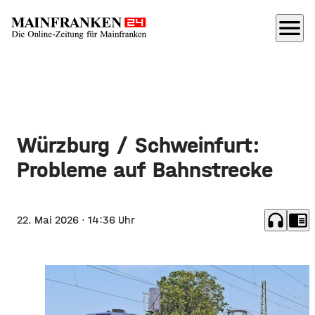
menu
Würzburg / Schweinfurt:
Probleme auf Bahnstrecke
headphones
chrome_reader_mode
22. Mai 2026
· 14:36 Uhr