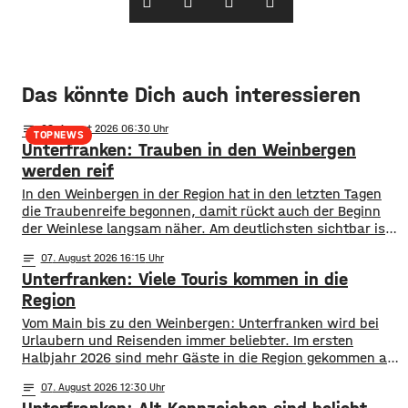
Das könnte Dich auch interessieren
notes
08
. August 2026 06:30
TOPNEWS
Unterfranken: Trauben in den Weinbergen
werden reif
In den Weinbergen in der Region hat in den letzten Tagen
die Traubenreife begonnen, damit rückt auch der Beginn
der Weinlese langsam näher. Am deutlichsten sichtbar ist
der Beginn der Reife bei den Rotweinsorten: Bislang waren
notes
07
. August 2026 16:15
die Beeren wie auch bei den Weißweinsorten noch grün.
Unterfranken: Viele Touris kommen in die
Jetzt aber färben sich die Trauben optisch sichtbar rot. Im
Region
Vom Main bis zu den Weinbergen: Unterfranken wird bei
Urlaubern und Reisenden immer beliebter. Im ersten
Halbjahr 2026 sind mehr Gäste in die Region gekommen als
noch ein Jahr zuvor. ​Wie aus aktuellen Zahlen des
notes
07
. August 2026 12:30
Landesamts für Statistik hervorgeht, sind zwischen