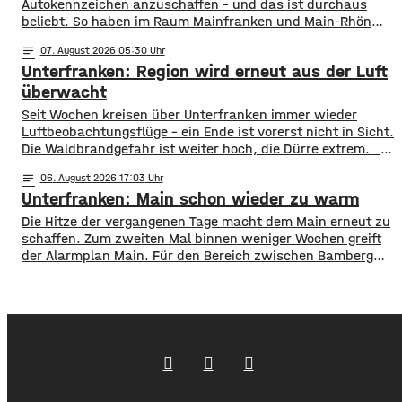
Autokennzeichen anzuschaffen – und das ist durchaus
beliebt. So haben im Raum Mainfranken und Main-Rhön
fast 61.000 Kfz ein altes Autokennzeichen. Die meisten
notes
07
. August 2026 05:30
sind es mit rund 11.900 mit dem Kennzeichen OCH für den
Unterfranken: Region wird erneut aus der Luft
Altlandkreis Ochsenfurt. Dahinter kommen EBN für Ebern
mit fast 8.800 und
überwacht
​​Seit Wochen kreisen über Unterfranken immer wieder
Luftbeobachtungsflüge – ein Ende ist vorerst nicht in Sicht.
Die Waldbrandgefahr ist weiter hoch, die Dürre extrem. ​
Wie die Regierung von Unterfranken jetzt mitgeteilt hat,
notes
06
. August 2026 17:03
finden deshalb am Wochenende wieder Kontrollflüge statt.
Unterfranken: Main schon wieder zu warm
Die Flugzeuge halten dabei Ausschau nach möglichen
Brandherden. ​Die Situation bleibt angespannt: Nicht nur
Die Hitze der vergangenen Tage macht dem Main erneut zu
in den Wäldern, sondern
schaffen. Zum zweiten Mal binnen weniger Wochen greift
der Alarmplan Main. Für den Bereich zwischen Bamberg
und Würzburg gilt eine Vorwarnung, ab Würzburg
mainabwärts die zweite von drei Warnstufen. Zwar gibt es
aktuell mit dem Sauerstoffgehalt im Wasser noch keine
Probleme, allerdings ist die Wassertemperatur