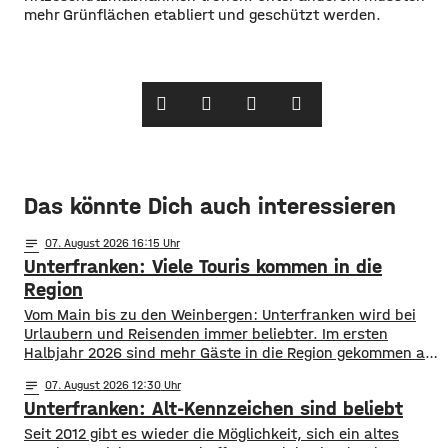
mehr Grünflächen etabliert und geschützt werden.
Das könnte Dich auch interessieren
notes
07
. August 2026 16:15
Unterfranken: Viele Touris kommen in die
Region
Vom Main bis zu den Weinbergen: Unterfranken wird bei
Urlaubern und Reisenden immer beliebter. Im ersten
Halbjahr 2026 sind mehr Gäste in die Region gekommen als
noch ein Jahr zuvor. ​Wie aus aktuellen Zahlen des
notes
07
. August 2026 12:30
Landesamts für Statistik hervorgeht, sind zwischen
Unterfranken: Alt-Kennzeichen sind beliebt
Januar und Juni über 1,3 Millionen Menschen hier
angekommen, ein Plus von 2,8 Prozent. ​Außerdem
Seit 2012 gibt es wieder die Möglichkeit, sich ein altes