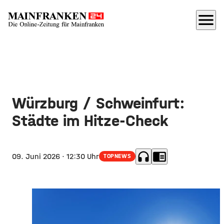
menu
Würzburg / Schweinfurt:
Städte im Hitze-Check
headphones
chrome_reader_mode
09. Juni 2026
· 12:30 Uhr
TOPNEWS