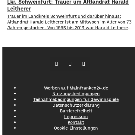
Lkr. Schweinfurt: Trauer um Altlandrat Harald
um Werneck abgesucht hatte.
Leitherer
Trauer im Landkreis Schweinfurt und darüber hinaus:
Altlandrat Harald Leitherer ist am Mittwoch im Alter von 73
Jahren gestorben. Von 1995 bis 2013 war Harald Leitherer
18 Jahre lang Landrat in Schweinfurt. In seiner Amtszeit
wurde das Kreisstraßennetz ausgebaut, aber auch ein
flächendeckendes Radwegenetz mit einer Länge von über
1.000 Kilometern geschaffen. Außerdem führte der
Werben auf Mainfranken24.de
Nutzungsbedingungen
Teilnahmebedingungen für Gewinnspiele
Datenschutzerklärung
Barrierefreiheit
Impressum
Kontakt
Cookie-Einstellungen