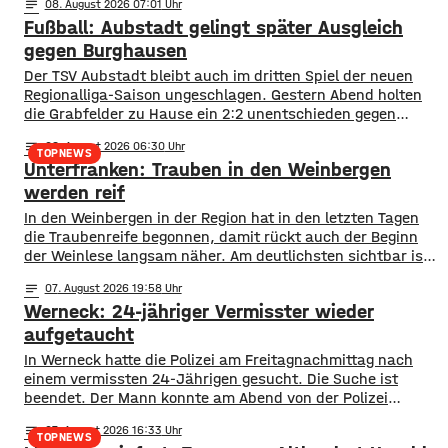
notes
08
. August 2026 07:01
Fußball: Aubstadt gelingt später Ausgleich
gegen Burghausen
Der TSV Aubstadt bleibt auch im dritten Spiel der neuen
Regionalliga-Saison ungeschlagen. Gestern Abend holten
die Grabfelder zu Hause ein 2:2 unentschieden gegen
Wacker Burghausen. Der Punktgewinn gelang durch einen
notes
08
. August 2026 06:30
späten Ausgleichstraffer. Max Grimm erzielte den per Kopf
TOPNEWS
Unterfranken: Trauben in den Weinbergen
in der dritten Minute der Nachspielzeit. Er war es auch, der
Aubstadt in der ersten Halbzeit zur
werden reif
In den Weinbergen in der Region hat in den letzten Tagen
die Traubenreife begonnen, damit rückt auch der Beginn
der Weinlese langsam näher. Am deutlichsten sichtbar ist
der Beginn der Reife bei den Rotweinsorten: Bislang waren
notes
07
. August 2026 19:58
die Beeren wie auch bei den Weißweinsorten noch grün.
Werneck: 24-jähriger Vermisster wieder
Jetzt aber färben sich die Trauben optisch sichtbar rot. Im
aufgetaucht
In Werneck hatte die Polizei am Freitagnachmittag nach
einem vermissten 24-Jährigen gesucht. Die Suche ist
beendet. Der Mann konnte am Abend von der Polizei
angetroffen werden. Die Suche hatte für viel Aufsehen
notes
07
. August 2026 16:33
gesorgt, da auch ein Polizeihubschrauber die Gegend rund
TOPNEWS