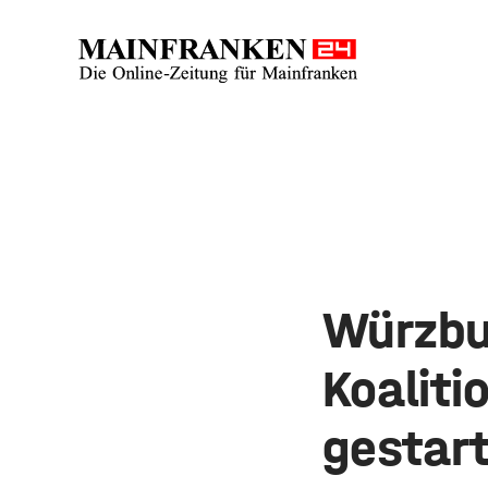
Würzbu
Koaliti
gestar