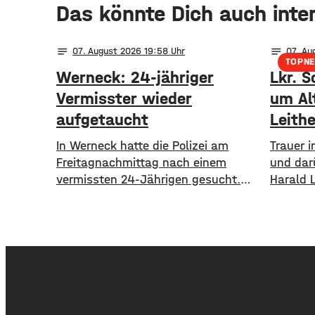
Das könnte Dich auch inte
notes
notes
07
. August 2026 19:58
07
. Au
TOPN
Werneck: 24-jähriger
Lkr. S
Vermisster wieder
um Al
aufgetaucht
Leithe
In Werneck hatte die Polizei am
Trauer 
Freitagnachmittag nach einem
und dar
vermissten 24-Jährigen gesucht.
Harald 
Die Suche ist beendet. Der Mann
Alter v
konnte am Abend von der Polizei
1995 bi
angetroffen werden. Die Suche hatte
18 Jahr
für viel Aufsehen gesorgt, da auch
Schweinf
ein Polizeihubschrauber die Gegend
wurde d
rund um Werneck abgesucht hatte.
ausgeba
flächen
einer L