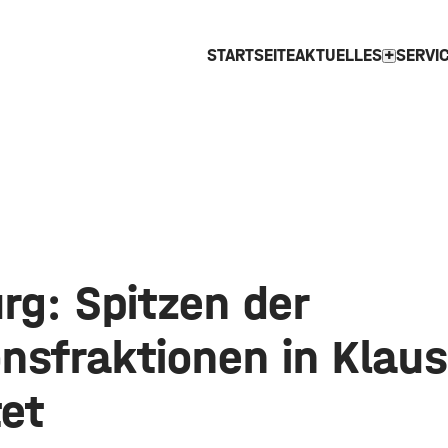
STARTSEITE
AKTUELLES
SERVI
expand_more
rg: Spitzen der
onsfraktionen in Klaus
tet