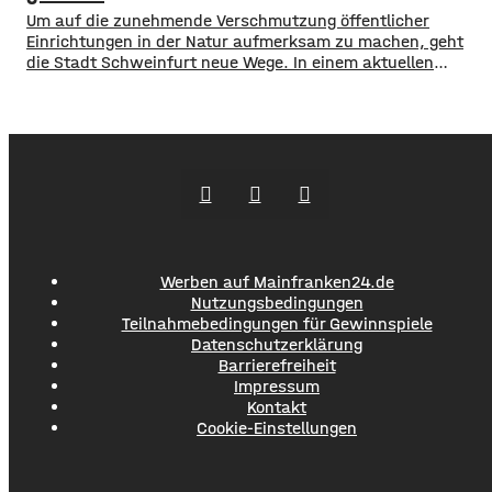
120 Menschen aus Marktheidenfeld
Um auf die zunehmende Verschmutzung öffentlicher
Einrichtungen in der Natur aufmerksam zu machen, geht
die Stadt Schweinfurt neue Wege. In einem aktuellen
Social Media Post zeigt die Verwaltung mit zahlreichen
Bildern die Verschmutzung am Haardthäußchen im
Stadtwald und ruft die Verursacher zum Aufräumen auf.
Gleichzeitig werden Zeugen gesucht und darauf
hingewiesen, dass Bußgelder bis …
Werben auf Mainfranken24.de
Nutzungsbedingungen
Teilnahmebedingungen für Gewinnspiele
Datenschutzerklärung
Barrierefreiheit
Impressum
Kontakt
Cookie-Einstellungen