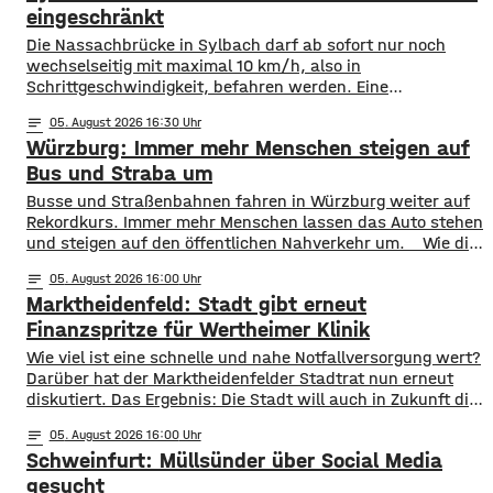
eingeschränkt
Die Nassachbrücke in Sylbach darf ab sofort nur noch
wechselseitig mit maximal 10 km/h, also in
Schrittgeschwindigkeit, befahren werden. Eine
entsprechende Anordnung hat das Hassfurter
notes
05
. August 2026 16:30
Landratsamt am Mittwochnachmittag veröffentlicht.
Würzburg: Immer mehr Menschen steigen auf
Hintergrund ist das der Schwerlastverkehr aufgrund der
kurzfristigen Sperrung der Nassachbrücke in Haßfurt
Bus und Straba um
deutlich zugenommen hat. Durch die Begrenzung der
​​Busse und Straßenbahnen fahren in Würzburg weiter auf
Höchstgeschwindigkeit soll das über 50 Jahre
Rekordkurs. Immer mehr Menschen lassen das Auto stehen
und steigen auf den öffentlichen Nahverkehr um. ​Wie die
WVV jetzt mitgeteilt hat, wurden im ersten Halbjahr 2026
notes
05
. August 2026 16:00
so viele Fahrgäste transportiert wie nie zuvor. Insgesamt
Marktheidenfeld: Stadt gibt erneut
waren knapp 18 Millionen Menschen im öffentlichen
Nahverkehr unterwegs. ​Besonders deutlich zeigt sich
Finanzspritze für Wertheimer Klinik
​​Wie viel ist eine schnelle und nahe Notfallversorgung wert?
Darüber hat der Marktheidenfelder Stadtrat nun erneut
diskutiert. Das Ergebnis: Die Stadt will auch in Zukunft die
Notaufnahme im benachbarten Bürgerspital in Wertheim
notes
05
. August 2026 16:00
finanziell unterstützen. ​Über 31.000 Euro fließen in
Schweinfurt: Müllsünder über Social Media
diesem Jahr an den entsprechenden Förderverein des
Krankenhauses. Denn: Allein im letzten Jahr haben sich
gesucht