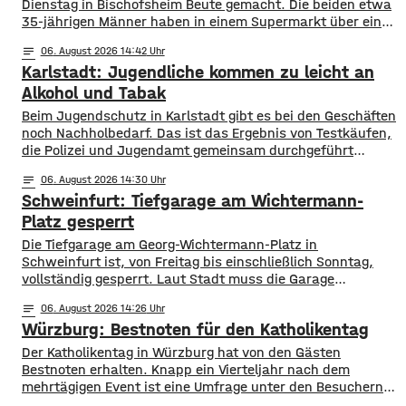
Dienstag in Bischofsheim Beute gemacht. Die beiden etwa
35-jährigen Männer haben in einem Supermarkt über eine
Stunde lang Lebensmittel und Drogerieartikel in einen
notes
06
. August 2026 14:42
Einkaufswagen geladen. Ihre Beute versteckten sie im
Karlstadt: Jugendliche kommen zu leicht an
Anschluss unter mehreren Packungen Küchenrolle. Sie
verließen den Laden ohne die Waren im Wert von rund
Alkohol und Tabak
1.000
Beim Jugendschutz in Karlstadt gibt es bei den Geschäften
noch Nachholbedarf. Das ist das Ergebnis von Testkäufen,
die Polizei und Jugendamt gemeinsam durchgeführt
haben. Eine jugendliche Testkäuferin wurde in 14
notes
06
. August 2026 14:30
Geschäfte geschickt und sollten dort versuchen,
Schweinfurt: Tiefgarage am Wichtermann-
Tabakwaren oder Spirituosen zu kaufen. In sechs Fällen
bekam die Jugendliche illegalerweise diese Artikel. Gegen
Platz gesperrt
die verantwortlichen Verkäuferinnen und
Die Tiefgarage am Georg-Wichtermann-Platz in
Schweinfurt ist, von Freitag bis einschließlich Sonntag,
vollständig gesperrt. Laut Stadt muss die Garage
umfangreich gereinigt werden. Die Tiefgarage steht
notes
06
. August 2026 14:26
während der Sperrung weder für Ein- noch Ausfahrten zur
Würzburg: Bestnoten für den Katholikentag
Verfügung. Alternative Parkmöglichkeiten bieten unter
anderem, die Tiefgarage Graben oder die Parkgarage
Der Katholikentag in Würzburg hat von den Gästen
Kunsthalle.
Bestnoten erhalten. Knapp ein Vierteljahr nach dem
mehrtägigen Event ist eine Umfrage unter den Besuchern
ausgewertet. 97 Prozent der Teilnehmer waren danach