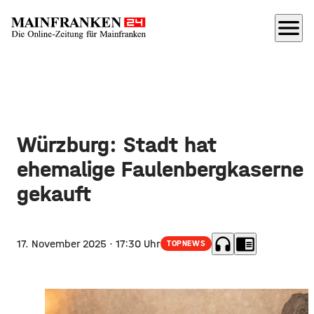
menu
Würzburg: Stadt hat
ehemalige Faulenbergkaserne
gekauft
headphones
chrome_reader_mode
17. November 2025
· 17:30 Uhr
TOPNEWS