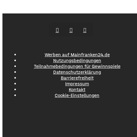
sehr zufrieden mit den Tagen in Würzburg. Sowohl das
Programm als auch die gesamte Planung und Organisation
seien sehr gut gewesen. Mehrere zehntausend Gäste
waren
Werben auf Mainfranken24.de
Nutzungsbedingungen
Teilnahmebedingungen für Gewinnspiele
Datenschutzerklärung
Barrierefreiheit
Impressum
Kontakt
Cookie-Einstellungen