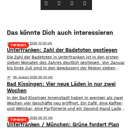
Das könnte Dich auch interessieren
notes
06
. August 2026 10:00
TOPNEWS
Unterfranken: Zahl der Badetoten gestiegen
Die Zahl der Badetoten in Unterfranken ist in den ersten
sieben Monaten des Jahres deutlich gestiegen. Von Januar
bis Ende Juli sind in den Gewässern der Region sieben
Menschen ums Leben gekommen. Im Vorjahreszeitraum
notes
06
. August 2026 06:30
waren es drei. Diese Zahlen teilte die DLRG mit. Auch
Bad Kissingen: Vier neue Läden in nur zwei
bayernweit ist die Zahl der Badetoten gestiegen. Während
im Freistaat die
Wochen
In der Bad Kissinger Innenstadt haben in weniger als zwei
Wochen vier Geschäfte neu eröffnet. Ein Café, eine Kaffee-
und Weinbar, eine Parfümerie und ein Second-Hand Laden
der Caritas erweitern jetzt das Angebot im Stadtzentrum.
notes
06
. August 2026 06:30
Kissingens Oberbürgermeister Dirk Vogel und der
TOPNEWS
Unterfranken / München: Grüne fordert Plan
Wirtschaftsförderer der Stadt Sebastian Bünner sehen