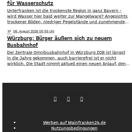
damit ihr Engagement und den aktuellen Kurs der
für Wasserschutz
​​Unterfranken ist die trockenste Region in ganz Bayern –
wird Wasser hier bald weiter zur Mangelware? Angesichts
trockener Böden, niedriger Pegelstände und zunehmender
Hitze schlagen die Grünen im Bayerischen Landtag Alarm.
notes
06
. August 2026 05:55
​Mit einem neuen Antrag fordern sie einen 10-Punkte-
Würzburg: Bürger äußern sich zu neuem
Wasser-Notfallplan für Bayern. ​Die Grünen-Fraktion hat
dabei kurzfristige und langfristige Maßnahmen im Petto.
Busbahnhof
So sollen unter anderem
Der Zentrale Omnibusbahnhof in Würzburg ZOB ist längst
in die Jahre gekommen, auch barrierefrei ist er nicht
wirklich. Die Stadt nimmt aktuell einen neuen Anlauf, den
ZOB als modernen und zentralen Knotenpunkt für den
gesamten Busverkehr umzugestalten. In einer
Bürgerbeteiligung konnten die Würzburger jetzt Lob, Kritik
und Wünsche einbringen. Was gut funktioniert sind
demnach die
Werben auf Mainfranken24.de
Nutzungsbedingungen