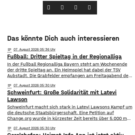
Das könnte Dich auch interessieren
notes
07
. August 2026 05:36
Fußball: Dritter Spieltag in der Regionalliga
In der Fußball Regionalliga Bayern steht am Wochenende
der dritte Spieltag an. Ein Heimspiel hat dabei der TSV
Aubstadt. Die Grabfelder empfangen am Freitagabend den
SV Wacker Burghausen. Während die Gäste mit zwei
notes
07
. August 2026 05:30
Siegen aus zwei Spielen aktuell an der Tabellenspitze
Schweinfurt: Große Solidarität mit Latevi
stehen, hat Aubstadt erst ein Ligaspiel absolviert, dieses
aber gegen Schweinfurt gewonnen. Anpfiff ist
Lawson
Schweinfurt macht sich stark in Latevi Lawsons Kampf um
die deutsche Staatsbürgerschaft. Eine Petition auf
Change.org wurde in kürzester Zeit bereits über 5.000 mal
unterzeichnet. Latevi Lawson stammt aus Togo, lebt aber
notes
07
. August 2026 05:30
seit vielen Jahren in Schweinfurt. Seit über acht Jahren