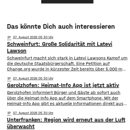
Das könnte Dich auch interessieren
notes
07
. August 2026 05:30
Schweinfurt: Große Solidarität mit Latevi
Lawson
Schweinfurt macht sich stark in Latevi Lawsons Kampf um
die deutsche Staatsbürgerschaft. Eine Petition auf
Change.org wurde in kürzester Zeit bereits über 5.000 mal
unterzeichnet. Latevi Lawson stammt aus Togo, lebt aber
notes
07
. August 2026 05:30
seit vielen Jahren in Schweinfurt. Seit über acht Jahren
Gerolzhofen: Heimat-Info App ist jetzt aktiv
betreibt er ein Restaurant, bietet Kochkurse an und
organisiert Caterings. Dennoch droht ihm gemeinsam
Gerolzhofen informiert Bürger und Gäste ab sofort auch
über die Heimat-Info App auf dem Smartphone. Mit der
Heimat-Info App gibt es aktuelle Informationen direkt aus
dem Rathaus, Nachrichten aus den Bereichen Sport, Kunst
notes
07
. August 2026 05:30
und Kultur und einen Veranstaltungskalender. Sie
Unterfranken: Region wird erneut aus der Luft
informiert auch über Vereine, Straßensperrungen oder
aktuell zum Beispiel den Marktplatzumbau. Auf der
überwacht