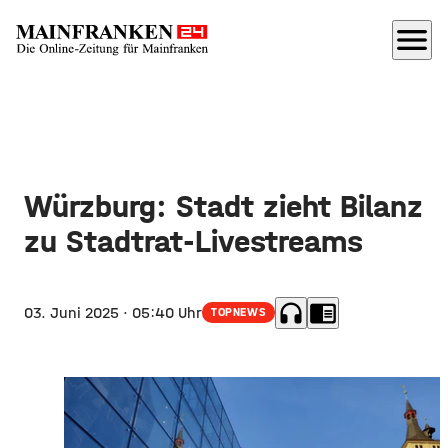
menu
Würzburg: Stadt zieht Bilanz
zu Stadtrat-Livestreams
headphones
chrome_reader_mode
03. Juni 2025
· 05:40 Uhr
TOPNEWS