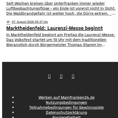
Plattform Heimat-Info sind
​​Seit Wochen kreisen über Unterfranken immer wieder
Luftbeobachtungsflüge – ein Ende ist vorerst nicht in Sicht.
Die Waldbrandgefahr ist weiter hoch, die Dürre extrem. ​
Wie die Regierung von Unterfranken jetzt mitgeteilt hat,
notes
07
. August 2026 05:27
finden deshalb am Wochenende wieder Kontrollflüge statt.
Marktheidenfeld: Laurenzi-Messe beginnt
Die Flugzeuge halten dabei Ausschau nach möglichen
Brandherden. ​Die Situation bleibt angespannt: Nicht nur
In Marktheidenfeld beginnt am Freitag die Laurenzi-Messe.
in den Wäldern, sondern
Das Volksfest startet um 19 Uhr mit dem traditionellen
Bieranstich durch Bürgermeister Thomas Stamm im
Festzelt auf der Martinswiese. Bereits ab 16 Uhr öffnen der
Verkaufsmarkt mit rund 120 Ständen, die Fahrgeschäfte
sowie Biergarten und Weindorf. Am Freitagabend gibt es
um 22 Uhr 15 eine Lichtshow am Riesenrad.
Werben auf Mainfranken24.de
Nutzungsbedingungen
Teilnahmebedingungen für Gewinnspiele
Datenschutzerklärung
Barrierefreiheit