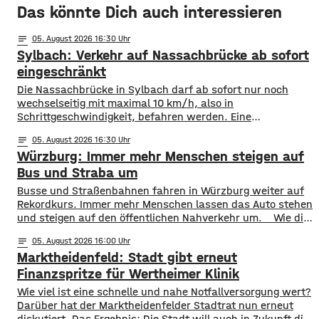
Das könnte Dich auch interessieren
notes
05
. August 2026 16:30
Sylbach: Verkehr auf Nassachbrücke ab sofort
eingeschränkt
Die Nassachbrücke in Sylbach darf ab sofort nur noch
wechselseitig mit maximal 10 km/h, also in
Schrittgeschwindigkeit, befahren werden. Eine
entsprechende Anordnung hat das Hassfurter
notes
05
. August 2026 16:30
Landratsamt am Mittwochnachmittag veröffentlicht.
Würzburg: Immer mehr Menschen steigen auf
Hintergrund ist das der Schwerlastverkehr aufgrund der
kurzfristigen Sperrung der Nassachbrücke in Haßfurt
Bus und Straba um
deutlich zugenommen hat. Durch die Begrenzung der
​​Busse und Straßenbahnen fahren in Würzburg weiter auf
Höchstgeschwindigkeit soll das über 50 Jahre
Rekordkurs. Immer mehr Menschen lassen das Auto stehen
und steigen auf den öffentlichen Nahverkehr um. ​Wie die
WVV jetzt mitgeteilt hat, wurden im ersten Halbjahr 2026
notes
05
. August 2026 16:00
so viele Fahrgäste transportiert wie nie zuvor. Insgesamt
Marktheidenfeld: Stadt gibt erneut
waren knapp 18 Millionen Menschen im öffentlichen
Nahverkehr unterwegs. ​Besonders deutlich zeigt sich
Finanzspritze für Wertheimer Klinik
​​Wie viel ist eine schnelle und nahe Notfallversorgung wert?
Darüber hat der Marktheidenfelder Stadtrat nun erneut
diskutiert. Das Ergebnis: Die Stadt will auch in Zukunft die