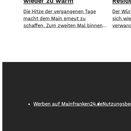
wieder zu warm
Resid
Die Hitze der vergangenen Tage
Der Wür
macht dem Main erneut zu
sich wi
schaffen. Zum zweiten Mal binnen
verwand
weniger Wochen greift der
Samstag
Alarmplan Main. Für den Bereich
freiem 
zwischen Bamberg und Würzburg
spielen
gilt eine Vorwarnung, ab Würzburg
und die
mainabwärts die zweite von drei
Samstag
Warnstufen. Zwar gibt es aktuell
Duos Fa
mit dem Sauerstoffgehalt im
Bianco 
Wasser noch keine Probleme,
ausverk
allerdings ist die Wassertemperatur
werden
Werben auf Mainfranken24.de
Nutzungsbe