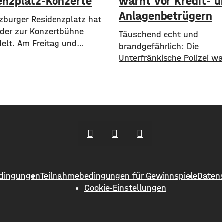
enzplatz-Konzerte
warnt vor Kredit- 
Anlagenbetrügern
zburger Residenzplatz hat
eder zur Konzertbühne
​​Täuschend echt und
elt. Am Freitag und
brandgefährlich: Die
 finden zwei Konzerte unter
Unterfränkische Polizei w
Himmel statt. Zunächst
aktuell vor einer neuen M
 am Freitagabend Roy Bianco
Anlagebetrügern, die imm
 Abbrunzati Boys. Am
häufiger auf Künstliche In
 ist dann das Konzert des
setzen. ​Demnach werde
st Boy. Das Konzert von Roy
immer wieder Menschen a
und den Abbrunzati Boys ist
Region um ihr Erspartes g
auft, rund 16.000 Menschen
Laut Polizei erstellen die T
mithilfe von KI täuschen 
Werbevideos oder fälsche
dingungen
Teilnahmebedingungen für Gewinnspiele
Daten
Empfehlungen von promin
Cookie-Einstellungen
Persönlichkeiten. Ihr Ziel: 