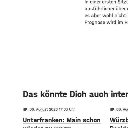
In einer ersten Sit
ausführlicher über 
es aber wohl nicht
Prognose wird im He
Das könnte Dich auch inte
notes
notes
06
. August 2026 17:03
06
. A
Unterfranken: Main schon
Würzb