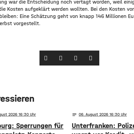
zung war die Entscheidung noch vertagt worden, weil eini
die Kosten aufgeklärt werden wollten. Bei den Kosten von
 bleiben: Eine Schätzung geht von knapp 146 Millionen Eu
rbst vorgestellt.
ressieren
notes
ugust 2026 16:30
06
. August 2026 16:30
urg: Sperrungen für
Unterfranken: Poliz