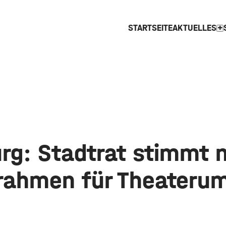
STARTSEITE
AKTUELLES
expand_mor
rg: Stadtrat stimmt
rahmen für Theateru