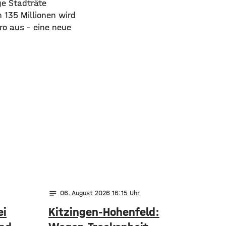
ge Stadträte
 135 Millionen wird
ro aus – eine neue
notes
06
. August 2026 16:15
ei
Kitzingen-Hohenfeld: