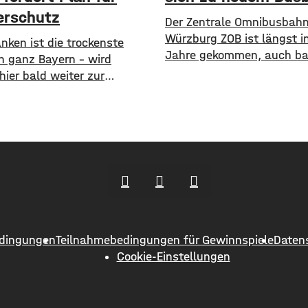
rschutz
Der Zentrale Omnibusbahn
Würzburg ZOB ist längst in
ranken ist die trockenste
Jahre gekommen, auch bar
in ganz Bayern – wird
ist er nicht wirklich. Die S
ier bald weiter zur
nimmt aktuell einen neuen
are? Angesichts trockener
den ZOB als modernen un
niedriger Pegelstände und
zentralen Knotenpunkt fü
nder Hitze schlagen die
gesamten Busverkehr
im Bayerischen Landtag
umzugestalten. In einer
​Mit einem neuen Antrag
Bürgerbeteiligung konnten
 sie einen 10-Punkte-Wasser-
Würzburger jetzt Lob, Krit
lan für Bayern. ​Die Grünen-
Wünsche einbringen. Was
 hat dabei kurzfristige und
funktioniert sind demnach
stige Maßnahmen im Petto.
dingungen
Teilnahmebedingungen für Gewinnspiele
Daten
en unter anderem
Cookie-Einstellungen