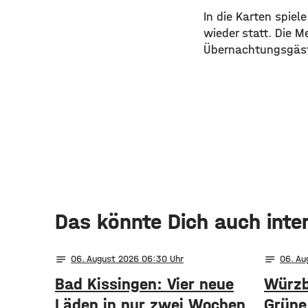
In die Karten spie
wieder statt. Die 
Übernachtungsgäs
Das könnte Dich auch inte
notes
notes
06
. August 2026 06:30
06
. A
Bad Kissingen: Vier neue
Würzb
Läden in nur zwei Wochen
Grüne 