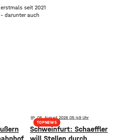
 erstmals seit 2021
 – darunter auch
notes
06
. August 2026 05:49
TOPNEWS
äußern
Schweinfurt: Schaeffler
bahnhof
will Stellen durch