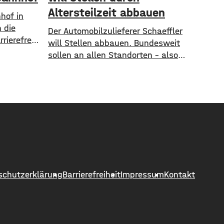
Altersteilzeit abbauen
hof in
 die
Der Automobilzulieferer Schaeffler
rierefrei
will Stellen abbauen. Bundesweit
tadt
sollen an allen Standorten – also
 Anlauf,
auch in Schweinfurt – insgesamt
d
1.300 Arbeitsplätze gestrichen
r den
werden. Das soll über
Altersteilzeitregelungen passieren.
Beschäftigte der Jahrgänge 1971
 die
und älter können Angebote zur
ik und
Altersteilzeit nutzen. Laut dem
 gut
Konzern ist das Interesse daran
 die
groß. Hintergrund sind ein
schutzerklärung
Barrierefreiheit
Impressum
Kontakt
schwieriges Marktumfeld und
sinkende Umsätze im