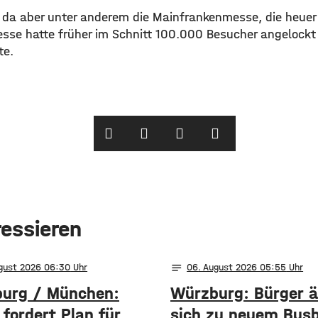
le da aber unter anderem die Mainfrankenmesse, die heuer
Messe hatte früher im Schnitt 100.000 Besucher angelockt
te.
ressieren
notes
ugust 2026 06:30
06
. August 2026 05:55
urg / München:
Würzburg: Bürger 
fordert Plan für
sich zu neuem Bus