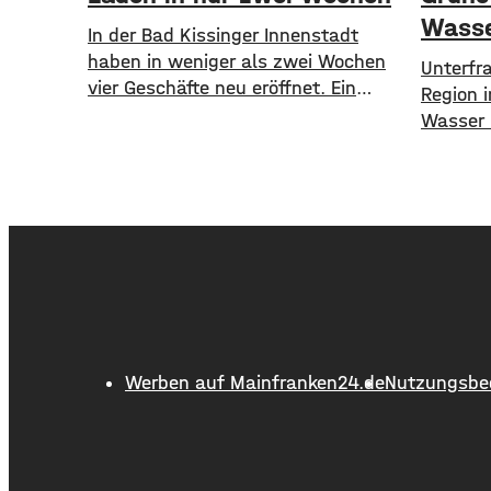
Wasse
In der Bad Kissinger Innenstadt
haben in weniger als zwei Wochen
​​Unterf
vier Geschäfte neu eröffnet. Ein
Region 
Café, eine Kaffee- und Weinbar, eine
Wasser h
Parfümerie und ein Second-Hand
Mangelw
Laden der Caritas erweitern jetzt
Böden, 
das Angebot im Stadtzentrum.
zunehme
Kissingens Oberbürgermeister Dirk
Grünen 
Vogel und der Wirtschaftsförderer
Alarm. 
der Stadt Sebastian Bünner sehen
fordern
damit ihr Engagement und den
Notfallp
aktuellen Kurs der
Fraktion
langfri
Werben auf Mainfranken24.de
Nutzungsbe
So soll