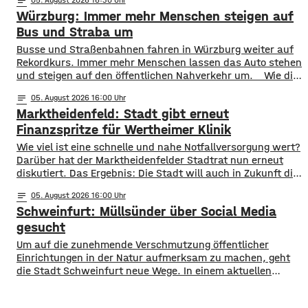
notes
Landratsamt am Mittwochnachmittag veröffentlicht.
Würzburg: Immer mehr Menschen steigen auf
Hintergrund ist das der Schwerlastverkehr aufgrund der
kurzfristigen Sperrung der Nassachbrücke in Haßfurt
Bus und Straba um
deutlich zugenommen hat. Durch die Begrenzung der
​​Busse und Straßenbahnen fahren in Würzburg weiter auf
Höchstgeschwindigkeit soll das über 50 Jahre
Rekordkurs. Immer mehr Menschen lassen das Auto stehen
und steigen auf den öffentlichen Nahverkehr um. ​Wie die
WVV jetzt mitgeteilt hat, wurden im ersten Halbjahr 2026
notes
05
. August 2026 16:00
so viele Fahrgäste transportiert wie nie zuvor. Insgesamt
Marktheidenfeld: Stadt gibt erneut
waren knapp 18 Millionen Menschen im öffentlichen
Nahverkehr unterwegs. ​Besonders deutlich zeigt sich
Finanzspritze für Wertheimer Klinik
​​Wie viel ist eine schnelle und nahe Notfallversorgung wert?
Darüber hat der Marktheidenfelder Stadtrat nun erneut
diskutiert. Das Ergebnis: Die Stadt will auch in Zukunft die
Notaufnahme im benachbarten Bürgerspital in Wertheim
notes
05
. August 2026 16:00
finanziell unterstützen. ​Über 31.000 Euro fließen in
Schweinfurt: Müllsünder über Social Media
diesem Jahr an den entsprechenden Förderverein des
Krankenhauses. Denn: Allein im letzten Jahr haben sich
gesucht
120 Menschen aus Marktheidenfeld
Um auf die zunehmende Verschmutzung öffentlicher
Einrichtungen in der Natur aufmerksam zu machen, geht
die Stadt Schweinfurt neue Wege. In einem aktuellen
Social Media Post zeigt die Verwaltung mit zahlreichen
Bildern die Verschmutzung am Haardthäußchen im