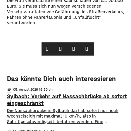
Die Frau verursachte einen Sachschaden von ca. 20.000
Euro. Sie muss sich nun wegen verschiedenen
Verkehrsstraftaten wie Gefährdung des Straßenverkehrs,
Fahren ohne Fahrerlaubnis und „Unfallflucht“
verantworten.
Das könnte Dich auch interessieren
notes
05
. August 2026 16:30
Sylbach: Verkehr auf Nassachbrücke ab sofort
eingeschränkt
Die Nassachbrücke in Sylbach darf ab sofort nur noch
wechselseitig mit maximal 10 km/h, also in
Schrittgeschwindigkeit, befahren werden. Eine
entsprechende Anordnung hat das Hassfurter
05
. August 2026 16:30