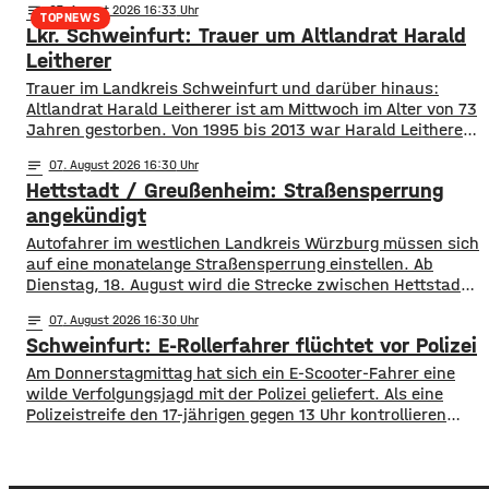
notes
07
. August 2026 16:33
gesorgt, da auch ein Polizeihubschrauber die Gegend rund
TOPNEWS
Lkr. Schweinfurt: Trauer um Altlandrat Harald
um Werneck abgesucht hatte.
Leitherer
Trauer im Landkreis Schweinfurt und darüber hinaus:
Altlandrat Harald Leitherer ist am Mittwoch im Alter von 73
Jahren gestorben. Von 1995 bis 2013 war Harald Leitherer
18 Jahre lang Landrat in Schweinfurt. In seiner Amtszeit
notes
07
. August 2026 16:30
wurde das Kreisstraßennetz ausgebaut, aber auch ein
Hettstadt / Greußenheim: Straßensperrung
flächendeckendes Radwegenetz mit einer Länge von über
1.000 Kilometern geschaffen. Außerdem führte der
angekündigt
Autofahrer im westlichen Landkreis Würzburg müssen sich
auf eine monatelange Straßensperrung einstellen. Ab
Dienstag, 18. August wird die Strecke zwischen Hettstadt
und Greußenheim komplett gesperrt. Das kündigt das
notes
07
. August 2026 16:30
Staatliche Bauamt an. Die Fahrbahn muss erneuert
Schweinfurt: E-Rollerfahrer flüchtet vor Polizei
werden, sie weist Verdrückungen, Abbrüche, Risse und
gebrochene Fahrbahnränder auf. Auch die Entwässerung
Am Donnerstagmittag hat sich ein E-Scooter-Fahrer eine
muss erneuert werden. Die Arbeiten seien unter
wilde Verfolgungsjagd mit der Polizei geliefert. Als eine
Polizeistreife den 17-jährigen gegen 13 Uhr kontrollieren
wollte, ergriff er die Flucht. Mit überhöhter
Geschwindigkeit fuhr er in Richtung B286. Als in die Polizei
stoppen wollte rammte er den Streifenwagen, stürzte und