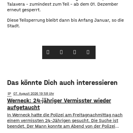
Talavera – zumindest zum Teil – ab dem 01. Dezember
erneut gesperrt.
Diese Teilsperrung bleibt dann bis Anfang Januar, so die
Stadt.
Das könnte Dich auch interessieren
notes
07
. August 2026 19:58
Werneck: 24-jähriger Vermisster wieder
aufgetaucht
In Werneck hatte die Polizei am Freitagnachmittag nach
einem vermissten 24-Jährigen gesucht. Die Suche ist
beendet. Der Mann konnte am Abend von der Polizei
angetroffen werden. Die Suche hatte für viel Aufsehen