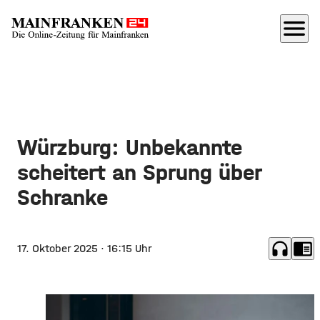
menu
Würzburg: Unbekannte
scheitert an Sprung über
Schranke
headphones
chrome_reader_mode
17. Oktober 2025
· 16:15 Uhr