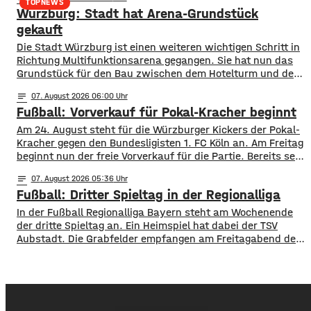
Grabfeld und Bad Kissingen ihre öffentliche Beleuchtung
TOPNEWS
Würzburg: Stadt hat Arena-Grundstück
teilweise oder komplett ab. Mit dabei sind unter anderem
Bad Neustadt, Hammelburg, Fladungen, Oberelsbach und
gekauft
Wildflecken. Ziel ist
Die Stadt Würzburg ist einen weiteren wichtigen Schritt in
Richtung Multifunktionsarena gegangen. Sie hat nun das
Grundstück für den Bau zwischen dem Hotelturm und den
Bahngleisen gekauft. Wie Oberbürgermeister Martin Heilig
notes
07
. August 2026 06:00
bei Instagram mitgeteilt hat, ist der Vertrag
Fußball: Vorverkauf für Pokal-Kracher beginnt
unterschrieben. In Anlehnung an den berühmten Satz nach
der ersten Mondlandung sagt Heilig, es sei für ihn
Am 24. August steht für die Würzburger Kickers der Pokal-
Kracher gegen den Bundesligisten 1. FC Köln an. Am Freitag
beginnt nun der freie Vorverkauf für die Partie. Bereits seit
Montag läuft der Vorverkauf für Vereinsmitglieder, ab
notes
07
. August 2026 05:36
Freitagmittag 12 Uhr, können aber alle ihre Karten kaufen.
Fußball: Dritter Spieltag in der Regionalliga
Für das Spiel gegen die Bundesliga-Traditionsmannschaft
wird eine große Kulisse
In der Fußball Regionalliga Bayern steht am Wochenende
der dritte Spieltag an. Ein Heimspiel hat dabei der TSV
Aubstadt. Die Grabfelder empfangen am Freitagabend den
SV Wacker Burghausen. Während die Gäste mit zwei
Siegen aus zwei Spielen aktuell an der Tabellenspitze
stehen, hat Aubstadt erst ein Ligaspiel absolviert, dieses
aber gegen Schweinfurt gewonnen. Anpfiff ist