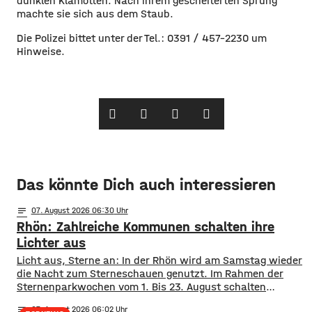
dunklen Klamotten. Nach ihrem gescheiterten Sprung
machte sie sich aus dem Staub.
Die Polizei bittet unter der Tel.: 0391 / 457-2230 um
Hinweise.
Das könnte Dich auch interessieren
notes
07
. August 2026 06:30
Rhön: Zahlreiche Kommunen schalten ihre
Lichter aus
Licht aus, Sterne an: In der Rhön wird am Samstag wieder
die Nacht zum Sterneschauen genutzt. Im Rahmen der
Sternenparkwochen vom 1. Bis 23. August schalten
insgesamt 16 Kommunen aus den Landkreisen Rhön
notes
07
. August 2026 06:02