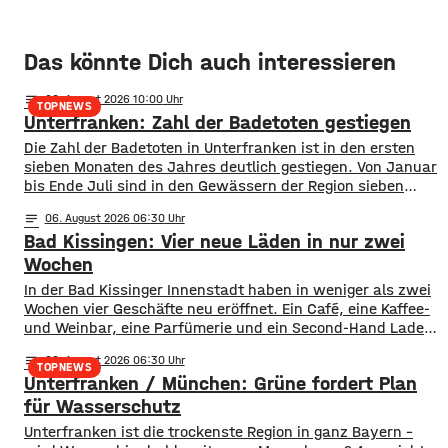
Das könnte Dich auch interessieren
notes
06
. August 2026 10:00
TOPNEWS
Unterfranken: Zahl der Badetoten gestiegen
Die Zahl der Badetoten in Unterfranken ist in den ersten
sieben Monaten des Jahres deutlich gestiegen. Von Januar
bis Ende Juli sind in den Gewässern der Region sieben
Menschen ums Leben gekommen. Im Vorjahreszeitraum
notes
06
. August 2026 06:30
waren es drei. Diese Zahlen teilte die DLRG mit. Auch
Bad Kissingen: Vier neue Läden in nur zwei
bayernweit ist die Zahl der Badetoten gestiegen. Während
im Freistaat die
Wochen
In der Bad Kissinger Innenstadt haben in weniger als zwei
Wochen vier Geschäfte neu eröffnet. Ein Café, eine Kaffee-
und Weinbar, eine Parfümerie und ein Second-Hand Laden
der Caritas erweitern jetzt das Angebot im Stadtzentrum.
notes
06
. August 2026 06:30
Kissingens Oberbürgermeister Dirk Vogel und der
TOPNEWS
Unterfranken / München: Grüne fordert Plan
Wirtschaftsförderer der Stadt Sebastian Bünner sehen
damit ihr Engagement und den aktuellen Kurs der
für Wasserschutz
​​Unterfranken ist die trockenste Region in ganz Bayern –