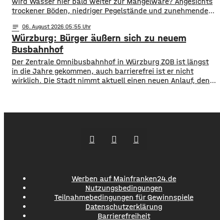
wird Wasser hier bald weiter zur Mangelware? Angesichts
trockener Böden, niedriger Pegelstände und zunehmender
Hitze schlagen die Grünen im Bayerischen Landtag Alarm.
notes
06
. August 2026 05:55
​Mit einem neuen Antrag fordern sie einen 10-Punkte-
Würzburg: Bürger äußern sich zu neuem
Wasser-Notfallplan für Bayern. ​Die Grünen-Fraktion hat
dabei kurzfristige und langfristige Maßnahmen im Petto.
Busbahnhof
So sollen unter anderem
Der Zentrale Omnibusbahnhof in Würzburg ZOB ist längst
in die Jahre gekommen, auch barrierefrei ist er nicht
wirklich. Die Stadt nimmt aktuell einen neuen Anlauf, den
ZOB als modernen und zentralen Knotenpunkt für den
gesamten Busverkehr umzugestalten. In einer
Bürgerbeteiligung konnten die Würzburger jetzt Lob, Kritik
und Wünsche einbringen. Was gut funktioniert sind
demnach die
Werben auf Mainfranken24.de
Nutzungsbedingungen
Teilnahmebedingungen für Gewinnspiele
Datenschutzerklärung
Barrierefreiheit