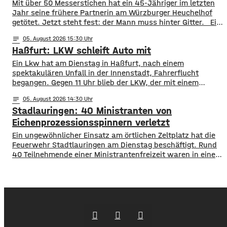
​​Mit über 50 Messerstichen hat ein 45-Jähriger im letzten
Jahr seine frühere Partnerin am Würzburger Heuchelhof
getötet. Jetzt steht fest: der Mann muss hinter Gitter. ​Ein
letzter Versuch die Gefängnisstrafe noch zu verhindern ist
notes
05
. August 2026 15:30
jetzt gescheitert – wie der Bundesgerichtshof auf Anfrage
Haßfurt: LKW schleift Auto mit
mitgeteilt hat, wurde die Revision der Verteidigung als
unbegründet verworfen. Damit ist das Mord-Urteil
Ein Lkw hat am Dienstag in Haßfurt, nach einem
jetzt rechtskräftig und
spektakulären Unfall in der Innenstadt, Fahrerflucht
begangen. Gegen 11 Uhr blieb der LKW, der mit einem
Anhänger unterwegs war, an einem geparkten Auto
notes
05
. August 2026 14:30
hängen. Das Gespann schleifte das Auto mehrere Meter
Stadlauringen: 40 Ministranten von
mit und fuhr dann einfach davon. Der PKW wurde an der
Front massiv beschädigt, der
Eichenprozessionsspinnern verletzt
Ein ungewöhnlicher Einsatz am örtlichen Zeltplatz hat die
Feuerwehr Stadtlauringen am Dienstag beschäftigt. Rund
40 Teilnehmende einer Ministrantenfreizeit waren in einem
Kletterwald mit den Brennhaaren des
Eichenprozessionsspinners in Kontakt gekommen. Da die
Betroffenen auch mit den anderen Teilnehmern der Freizeit
Kontakt hatten mussten schließlich alle 94 Camper
untersucht werden. Die Haare der
Eichenprozessionsspinner können schwere