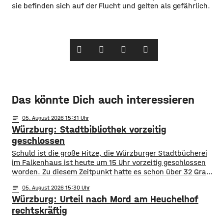
sie befinden sich auf der Flucht und gelten als gefährlich.​
Das könnte Dich auch interessieren
notes
05
. August 2026 15:31
Würzburg: Stadtbibliothek vorzeitig
geschlossen
Schuld ist die große Hitze, die Würzburger Stadtbücherei
im Falkenhaus ist heute um 15 Uhr vorzeitig geschlossen
worden. Zu diesem Zeitpunkt hatte es schon über 32 Grad
im Eingangsbereich, Tendenz weiter steigend. Die
notes
05
. August 2026 15:30
vorzeitige Schließung begründet die Stadt mit dem Schutz
Würzburg: Urteil nach Mord am Heuchelhof
der Gesundheit der Besucher, vor allem aber auch der
Beschäftigten in der Stadtbücherei. Das
rechtskräftig