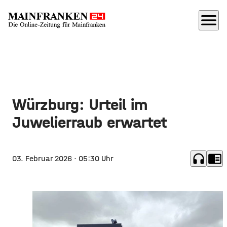
menu
Würzburg: Urteil im
Juwelierraub erwartet
headphones
chrome_reader_mode
03. Februar 2026
· 05:30 Uhr