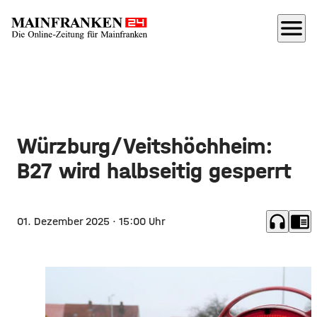
menu
Würzburg/Veitshöchheim:
B27 wird halbseitig gesperrt
headphones
chrome_reader_mode
01. Dezember 2025
· 15:00 Uhr