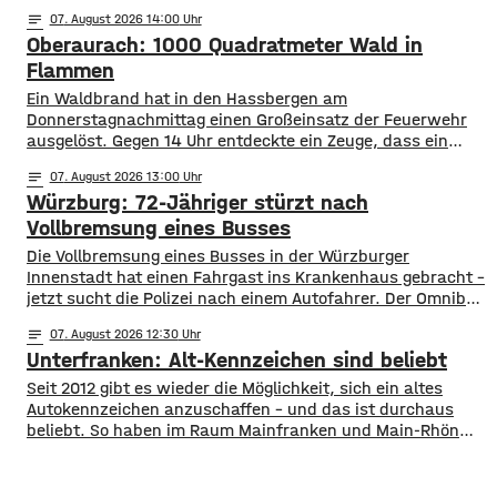
rückte die Polizei zum Handelshof aus und kontrollierte ein
notes
07
. August 2026 14:00
rumänisches Paar im Alter von 26 und 27 Jahren.
Oberaurach: 1000 Quadratmeter Wald in
Strafbare Hinweise auf einen Betrug ergaben sich nicht.
Die Polizei bittet trotzdem mögliche Zeugen oder
Flammen
angesprochene Personen,
Ein Waldbrand hat in den Hassbergen am
Donnerstagnachmittag einen Großeinsatz der Feuerwehr
ausgelöst. Gegen 14 Uhr entdeckte ein Zeuge, dass ein
Kieferwald in der Nähe von Oberaurach am Sachsenberg in
notes
07
. August 2026 13:00
Flammen steht – rund 1.000 Quadratmeter Wald brannten.
Würzburg: 72-Jähriger stürzt nach
Die Integrierte Leitstelle Schweinfurt löste Großalarm aus.
12 Feuerwehren mit rund 100 Einsatzkräften brachten den
Vollbremsung eines Busses
Brand unter
Die Vollbremsung eines Busses in der Würzburger
Innenstadt hat einen Fahrgast ins Krankenhaus gebracht –
jetzt sucht die Polizei nach einem Autofahrer. Der Omnibus
musste am Donnerstagvormittag am Josef-Stangl-Platz
notes
07
. August 2026 12:30
abrupt bremsen, weil ein silberner Toyota plötzlich die
Unterfranken: Alt-Kennzeichen sind beliebt
Fahrspur wechselte und vor den Bus fuhr. Ein 72-jähriger
Fahrgast stürzte dabei und wurde leicht verletzt und kam
Seit 2012 gibt es wieder die Möglichkeit, sich ein altes
Autokennzeichen anzuschaffen – und das ist durchaus
beliebt. So haben im Raum Mainfranken und Main-Rhön
fast 61.000 Kfz ein altes Autokennzeichen. Die meisten
sind es mit rund 11.900 mit dem Kennzeichen OCH für den
Altlandkreis Ochsenfurt. Dahinter kommen EBN für Ebern