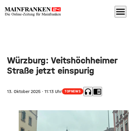
menu
Würzburg: Veitshöchheimer
Straße jetzt einspurig
headphones
chrome_reader_mode
13. Oktober 2025
· 11:13 Uhr
TOPNEWS