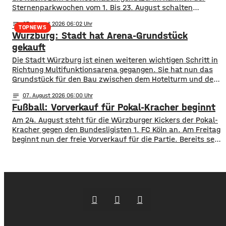
Sternenparkwochen vom 1. Bis 23. August schalten
insgesamt 16 Kommunen aus den Landkreisen Rhön
notes
07
. August 2026 06:02
Grabfeld und Bad Kissingen ihre öffentliche Beleuchtung
TOPNEWS
Würzburg: Stadt hat Arena-Grundstück
teilweise oder komplett ab. Mit dabei sind unter anderem
Bad Neustadt, Hammelburg, Fladungen, Oberelsbach und
gekauft
Wildflecken. Ziel ist
Die Stadt Würzburg ist einen weiteren wichtigen Schritt in
Richtung Multifunktionsarena gegangen. Sie hat nun das
Grundstück für den Bau zwischen dem Hotelturm und den
Bahngleisen gekauft. Wie Oberbürgermeister Martin Heilig
notes
07
. August 2026 06:00
bei Instagram mitgeteilt hat, ist der Vertrag
Fußball: Vorverkauf für Pokal-Kracher beginnt
unterschrieben. In Anlehnung an den berühmten Satz nach
der ersten Mondlandung sagt Heilig, es sei für ihn
Am 24. August steht für die Würzburger Kickers der Pokal-
Kracher gegen den Bundesligisten 1. FC Köln an. Am Freitag
beginnt nun der freie Vorverkauf für die Partie. Bereits seit
Montag läuft der Vorverkauf für Vereinsmitglieder, ab
Freitagmittag 12 Uhr, können aber alle ihre Karten kaufen.
Für das Spiel gegen die Bundesliga-Traditionsmannschaft
wird eine große Kulisse