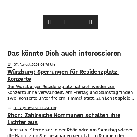
Das könnte Dich auch interessieren
notes
07
. August 2026 08:41
Würzburg: Sperrungen für Residenzplatz-
Konzerte
Der Würzburger Residenzplatz hat sich wieder zur
Konzertbühne verwandelt. Am Freitag und Samstag finden
zwei Konzerte unter freiem Himmel statt. Zunächst spielen
am Freitagabend Roy Bianco und die Abbrunzati Boys. Am
notes
07
. August 2026 06:30
Samstag ist dann das Konzert des Duos Fast Boy. Das
Rhön: Zahlreiche Kommunen schalten ihre
Konzert von Roy Bianco und den Abbrunzati Boys ist
ausverkauft, rund 16.000 Menschen werden
Lichter aus
Licht aus, Sterne an: In der Rhön wird am Samstag wieder
die Nacht zum Sterneschauen genutzt. Im Rahmen der