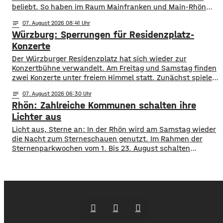
beliebt. So haben im Raum Mainfranken und Main-Rhön
fast 61.000 Kfz ein altes Autokennzeichen. Die meisten
notes
07
. August 2026 08:41
sind es mit rund 11.900 mit dem Kennzeichen OCH für den
Würzburg: Sperrungen für Residenzplatz-
Altlandkreis Ochsenfurt. Dahinter kommen EBN für Ebern
mit fast 8.800 und
Konzerte
Der Würzburger Residenzplatz hat sich wieder zur
Konzertbühne verwandelt. Am Freitag und Samstag finden
zwei Konzerte unter freiem Himmel statt. Zunächst spielen
am Freitagabend Roy Bianco und die Abbrunzati Boys. Am
notes
07
. August 2026 06:30
Samstag ist dann das Konzert des Duos Fast Boy. Das
Rhön: Zahlreiche Kommunen schalten ihre
Konzert von Roy Bianco und den Abbrunzati Boys ist
ausverkauft, rund 16.000 Menschen werden
Lichter aus
Licht aus, Sterne an: In der Rhön wird am Samstag wieder
die Nacht zum Sterneschauen genutzt. Im Rahmen der
Sternenparkwochen vom 1. Bis 23. August schalten
insgesamt 16 Kommunen aus den Landkreisen Rhön
Grabfeld und Bad Kissingen ihre öffentliche Beleuchtung
teilweise oder komplett ab. Mit dabei sind unter anderem
Bad Neustadt, Hammelburg, Fladungen, Oberelsbach und
Wildflecken. Ziel ist