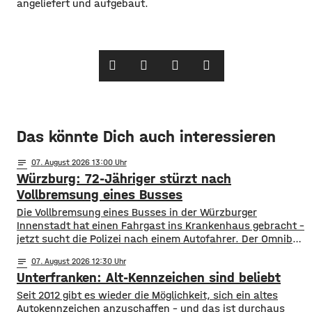
angeliefert und aufgebaut.
Das könnte Dich auch interessieren
notes
07
. August 2026 13:00
Würzburg: 72-Jähriger stürzt nach
Vollbremsung eines Busses
Die Vollbremsung eines Busses in der Würzburger
Innenstadt hat einen Fahrgast ins Krankenhaus gebracht –
jetzt sucht die Polizei nach einem Autofahrer. Der Omnibus
musste am Donnerstagvormittag am Josef-Stangl-Platz
notes
07
. August 2026 12:30
abrupt bremsen, weil ein silberner Toyota plötzlich die
Unterfranken: Alt-Kennzeichen sind beliebt
Fahrspur wechselte und vor den Bus fuhr. Ein 72-jähriger
Fahrgast stürzte dabei und wurde leicht verletzt und kam
Seit 2012 gibt es wieder die Möglichkeit, sich ein altes
Autokennzeichen anzuschaffen – und das ist durchaus