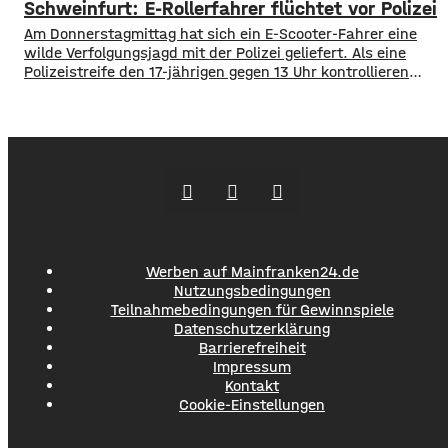
Schweinfurt: E-Rollerfahrer flüchtet vor Polizei
werden, sie weist Verdrückungen, Abbrüche, Risse und
gebrochene Fahrbahnränder auf. Auch die Entwässerung
Am Donnerstagmittag hat sich ein E-Scooter-Fahrer eine
muss erneuert werden. Die Arbeiten seien unter
wilde Verfolgungsjagd mit der Polizei geliefert. Als eine
Polizeistreife den 17-jährigen gegen 13 Uhr kontrollieren
wollte, ergriff er die Flucht. Mit überhöhter
Geschwindigkeit fuhr er in Richtung B286. Als in die Polizei
stoppen wollte rammte er den Streifenwagen, stürzte und
setzte anschließend seine Flucht fort, wobei er einen
Werben auf Mainfranken24.de
Nutzungsbedingungen
Teilnahmebedingungen für Gewinnspiele
Datenschutzerklärung
Barrierefreiheit
Impressum
Kontakt
Cookie-Einstellungen