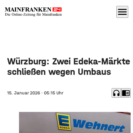
menu
Würzburg: Zwei Edeka-Märkte
schließen wegen Umbaus
headphones
chrome_reader_mode
15. Januar 2026
· 05:15 Uhr