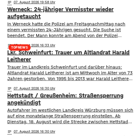
notes
07
. August 2026 19:58
Werneck: 24-jähriger Vermisster wieder
aufgetaucht
In Werneck hatte die Polizei am Freitagnachmittag nach
einem vermissten 24-Jährigen gesucht. Die Suche ist
beendet. Der Mann konnte am Abend von der Polizei
angetroffen werden. Die Suche hatte für viel Aufsehen
notes
07
. August 2026 16:33
gesorgt, da auch ein Polizeihubschrauber die Gegend rund
TOPNEWS
Lkr. Schweinfurt: Trauer um Altlandrat Harald
um Werneck abgesucht hatte.
Leitherer
Trauer im Landkreis Schweinfurt und darüber hinaus:
Altlandrat Harald Leitherer ist am Mittwoch im Alter von 73
Jahren gestorben. Von 1995 bis 2013 war Harald Leitherer
18 Jahre lang Landrat in Schweinfurt. In seiner Amtszeit
notes
07
. August 2026 16:30
wurde das Kreisstraßennetz ausgebaut, aber auch ein
Hettstadt / Greußenheim: Straßensperrung
flächendeckendes Radwegenetz mit einer Länge von über
1.000 Kilometern geschaffen. Außerdem führte der
angekündigt
Autofahrer im westlichen Landkreis Würzburg müssen sich
auf eine monatelange Straßensperrung einstellen. Ab
Dienstag, 18. August wird die Strecke zwischen Hettstadt
und Greußenheim komplett gesperrt. Das kündigt das
notes
07
. August 2026 16:30
Staatliche Bauamt an. Die Fahrbahn muss erneuert