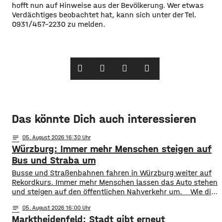
hofft nun auf Hinweise aus der Bevölkerung. Wer etwas
Verdächtiges beobachtet hat, kann sich unter der Tel.
0931/457-2230 zu melden.
Das könnte Dich auch interessieren
notes
05
. August 2026 16:30
Würzburg: Immer mehr Menschen steigen auf
Bus und Straba um
​​Busse und Straßenbahnen fahren in Würzburg weiter auf
Rekordkurs. Immer mehr Menschen lassen das Auto stehen
und steigen auf den öffentlichen Nahverkehr um. ​Wie die
WVV jetzt mitgeteilt hat, wurden im ersten Halbjahr 2026
notes
05
. August 2026 16:00
so viele Fahrgäste transportiert wie nie zuvor. Insgesamt
Marktheidenfeld: Stadt gibt erneut
waren knapp 18 Millionen Menschen im öffentlichen