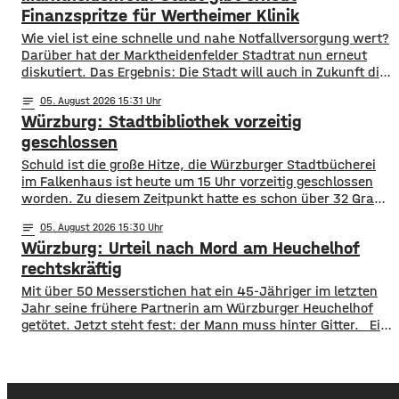
Nahverkehr unterwegs. ​Besonders deutlich zeigt sich
Finanzspritze für Wertheimer Klinik
​​Wie viel ist eine schnelle und nahe Notfallversorgung wert?
Darüber hat der Marktheidenfelder Stadtrat nun erneut
diskutiert. Das Ergebnis: Die Stadt will auch in Zukunft die
Notaufnahme im benachbarten Bürgerspital in Wertheim
notes
05
. August 2026 15:31
finanziell unterstützen. ​Über 31.000 Euro fließen in
Würzburg: Stadtbibliothek vorzeitig
diesem Jahr an den entsprechenden Förderverein des
Krankenhauses. Denn: Allein im letzten Jahr haben sich
geschlossen
120 Menschen aus Marktheidenfeld
Schuld ist die große Hitze, die Würzburger Stadtbücherei
im Falkenhaus ist heute um 15 Uhr vorzeitig geschlossen
worden. Zu diesem Zeitpunkt hatte es schon über 32 Grad
im Eingangsbereich, Tendenz weiter steigend. Die
notes
05
. August 2026 15:30
vorzeitige Schließung begründet die Stadt mit dem Schutz
Würzburg: Urteil nach Mord am Heuchelhof
der Gesundheit der Besucher, vor allem aber auch der
Beschäftigten in der Stadtbücherei. Das
rechtskräftig
​​Mit über 50 Messerstichen hat ein 45-Jähriger im letzten
Jahr seine frühere Partnerin am Würzburger Heuchelhof
getötet. Jetzt steht fest: der Mann muss hinter Gitter. ​Ein
letzter Versuch die Gefängnisstrafe noch zu verhindern ist
jetzt gescheitert – wie der Bundesgerichtshof auf Anfrage
mitgeteilt hat, wurde die Revision der Verteidigung als
unbegründet verworfen. Damit ist das Mord-Urteil