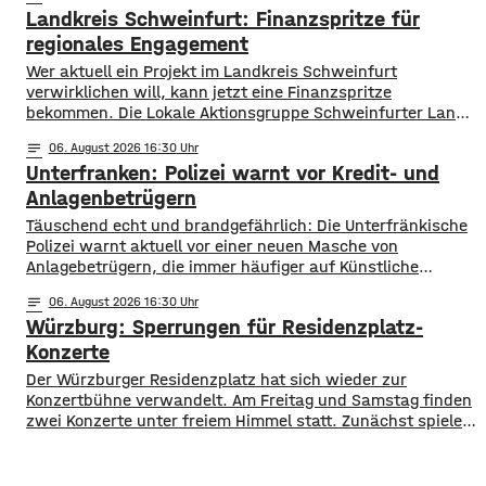
Landkreis Schweinfurt: Finanzspritze für
aktuell mit dem Sauerstoffgehalt im Wasser noch keine
Probleme, allerdings ist die Wassertemperatur
regionales Engagement
Wer aktuell ein Projekt im Landkreis Schweinfurt
verwirklichen will, kann jetzt eine Finanzspritze
bekommen. Die Lokale Aktionsgruppe Schweinfurter Land
unterstützt Kleinprojekte mit bis zu 3.000 Euro Fördergeld.
notes
06
. August 2026 16:30
Bewerben können sich Bürger, Vereine und Organisationen.
Unterfranken: Polizei warnt vor Kredit- und
Die Projekte sollen den Entwicklungszielen des Landkreises
dienen und das Bürgerengagement des Schweinfurter
Anlagenbetrügern
Lands stärken. Die Entwicklungsziele sind:
​​Täuschend echt und brandgefährlich: Die Unterfränkische
Daseinsvorsorge, sozialer Zusammenhalt,
Polizei warnt aktuell vor einer neuen Masche von
Anlagebetrügern, die immer häufiger auf Künstliche
Intelligenz setzen. ​Demnach werden auch immer wieder
notes
06
. August 2026 16:30
Menschen aus der Region um ihr Erspartes gebracht. ​Laut
Würzburg: Sperrungen für Residenzplatz-
Polizei erstellen die Täter mithilfe von KI täuschen echte
Werbevideos oder fälschen Empfehlungen von prominenten
Konzerte
Persönlichkeiten. Ihr Ziel: echte
Der Würzburger Residenzplatz hat sich wieder zur
Konzertbühne verwandelt. Am Freitag und Samstag finden
zwei Konzerte unter freiem Himmel statt. Zunächst spielen
am Freitagabend Roy Bianco und die Abbrunzati Boys. Am
Samstag ist dann das Konzert des Duos Fast Boy. Das
Konzert von Roy Bianco und den Abbrunzati Boys ist