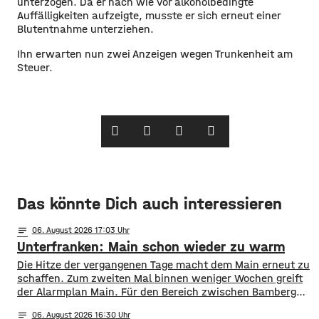
unterzogen. Da er nach wie vor alkoholbedingte
Auffälligkeiten aufzeigte, musste er sich erneut einer
Blutentnahme unterziehen.
Ihn erwarten nun zwei Anzeigen wegen Trunkenheit am
Steuer.
Das könnte Dich auch interessieren
notes
06
. August 2026 17:03
Unterfranken: Main schon wieder zu warm
Die Hitze der vergangenen Tage macht dem Main erneut zu
schaffen. Zum zweiten Mal binnen weniger Wochen greift
der Alarmplan Main. Für den Bereich zwischen Bamberg
und Würzburg gilt eine Vorwarnung, ab Würzburg
notes
06
. August 2026 16:30
mainabwärts die zweite von drei Warnstufen. Zwar gibt es