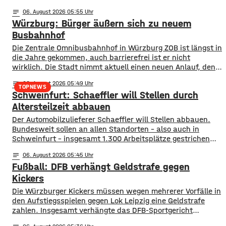
notes
06
. August 2026 05:55
Würzburg: Bürger äußern sich zu neuem
Busbahnhof
Die Zentrale Omnibusbahnhof in Würzburg ZOB ist längst in
die Jahre gekommen, auch barrierefrei ist er nicht
wirklich. Die Stadt nimmt aktuell einen neuen Anlauf, den
ZOB als modernen und zentralen Knotenpunkt für den
notes
06
. August 2026 05:49
gesamten Busverkehr umzugestalten. In einer
TOPNEWS
Schweinfurt: Schaeffler will Stellen durch
Bürgerbeteiligung konnten die Würzburger jetzt Lob, Kritik
und Wünsche einbringen. Was gut funktioniert sind
Altersteilzeit abbauen
demnach die
Der Automobilzulieferer Schaeffler will Stellen abbauen.
Bundesweit sollen an allen Standorten – also auch in
Schweinfurt – insgesamt 1.300 Arbeitsplätze gestrichen
werden. Das soll über Altersteilzeitregelungen passieren.
notes
06
. August 2026 05:45
Beschäftigte der Jahrgänge 1971 und älter können
Fußball: DFB verhängt Geldstrafe gegen
Angebote zur Altersteilzeit nutzen. Laut dem Konzern ist
das Interesse daran groß. Hintergrund sind ein schwieriges
Kickers
Marktumfeld und sinkende Umsätze im
Die Würzburger Kickers müssen wegen mehrerer Vorfälle in
den Aufstiegsspielen gegen Lok Leipzig eine Geldstrafe
zahlen. Insgesamt verhängte das DFB-Sportgericht
mehrere Strafen in einer Gesamthöhe von 25.750 Euro.